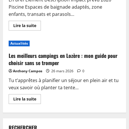
Piscine Espaces de baignade adaptés, zone
enfants, transats et parasols...
En
Lire la suite
savoir
plus
sur
Piscine,
Actualités
guinguette
et
accueil
Les meilleurs campings en Lozère : mon guide pour
:
plongez
choisir sans se tromper
dans
les
Anthony Campos
26 mars 2026
0
nouveautés
du
Tu t’apprêtes à planifier un séjour en plein air et tu
camping
de
veux savoir où planter ta tente...
Sablé-
sur-
Sarthe
En
Lire la suite
savoir
plus
sur
Les
meilleurs
campings
RECHERCHER
en