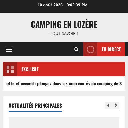
Aller
10 août 2026
3:02:39 PM
au
contenu
CAMPING EN LOZÈRE
TOUT SAVOIR !
EN DIRECT
Menu
principal
EXCLUSIF
nguette et accueil : plongez dans les nouveautés du camping de Sablé
ACTUALITÉS PRINCIPALES