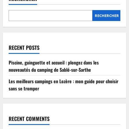
Lozère
:
mon
guide
RECHERCHER
pour
choisir
sans
se
tromper
RECENT POSTS
Piscine, guinguette et accueil : plongez dans les
nouveautés du camping de Sablé-sur-Sarthe
Les meilleurs campings en Lozère : mon guide pour choisir
sans se tromper
RECENT COMMENTS