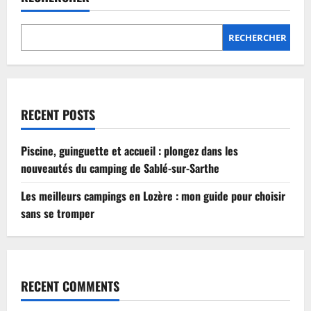
Lozère
:
mon
guide
RECHERCHER
pour
choisir
sans
se
tromper
RECENT POSTS
Piscine, guinguette et accueil : plongez dans les
nouveautés du camping de Sablé-sur-Sarthe
Les meilleurs campings en Lozère : mon guide pour choisir
sans se tromper
RECENT COMMENTS