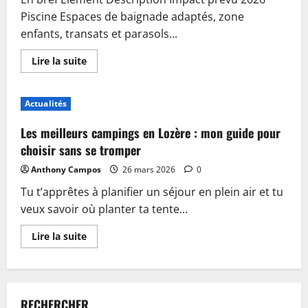
Piscine Espaces de baignade adaptés, zone
enfants, transats et parasols...
En
Lire la suite
savoir
plus
sur
Piscine,
Actualités
guinguette
et
accueil
Les meilleurs campings en Lozère : mon guide pour
:
plongez
choisir sans se tromper
dans
les
Anthony Campos
26 mars 2026
0
nouveautés
du
Tu t’apprêtes à planifier un séjour en plein air et tu
camping
de
veux savoir où planter ta tente...
Sablé-
sur-
Sarthe
En
Lire la suite
savoir
plus
sur
Les
meilleurs
campings
RECHERCHER
en