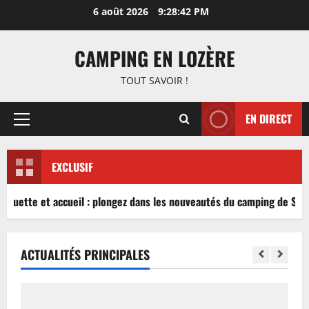
Aller
6 août 2026
9:28:42 PM
au
contenu
CAMPING EN LOZÈRE
TOUT SAVOIR !
EN DIRECT
Menu
principal
EXCLUSIF
nguette et accueil : plongez dans les nouveautés du camping de Sabl
ACTUALITÉS PRINCIPALES