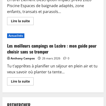
Piscine Espaces de baignade adaptés, zone
enfants, transats et parasols...
En
Lire la suite
savoir
plus
sur
Piscine,
Actualités
guinguette
et
accueil
Les meilleurs campings en Lozère : mon guide pour
:
plongez
choisir sans se tromper
dans
les
Anthony Campos
26 mars 2026
0
nouveautés
du
Tu t’apprêtes à planifier un séjour en plein air et tu
camping
de
veux savoir où planter ta tente...
Sablé-
sur-
Sarthe
En
Lire la suite
savoir
plus
sur
Les
meilleurs
campings
RECHERCHER
en