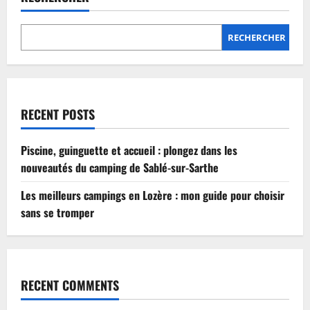
Lozère
:
mon
guide
RECHERCHER
pour
choisir
sans
se
tromper
RECENT POSTS
Piscine, guinguette et accueil : plongez dans les
nouveautés du camping de Sablé-sur-Sarthe
Les meilleurs campings en Lozère : mon guide pour choisir
sans se tromper
RECENT COMMENTS