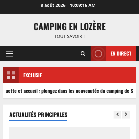
Aller
8 août 2026
10:09:16 AM
au
contenu
CAMPING EN LOZÈRE
TOUT SAVOIR !
EN DIRECT
Menu
principal
EXCLUSIF
nguette et accueil : plongez dans les nouveautés du camping de Sablé
ACTUALITÉS PRINCIPALES