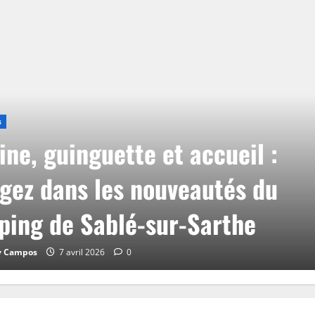
s
ine, guinguette et accueil :
gez dans les nouveautés du
ing de Sablé-sur-Sarthe
y Campos
7 avril 2026
0