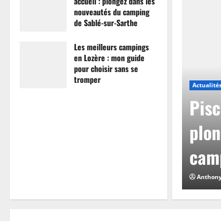
accueil : plongez dans les
nouveautés du camping
de Sablé-sur-Sarthe
7 avril 2026
0
Les meilleurs campings
en Lozère : mon guide
pour choisir sans se
tromper
Actualité
26 mars 2026
0
mpings en Lozère :
Pisc
hoisir sans se
plon
camp
0
Anthon