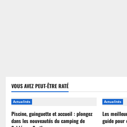
sans
se
tromper
VOUS AVEZ PEUT-ÊTRE RATÉ
Actualités
Actualités
Piscine, guinguette et accueil : plongez
Les meilleu
dans les nouveautés du camping de
guide pour 