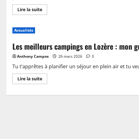
En
Lire la suite
savoir
plus
sur
Piscine,
Actualités
guinguette
et
accueil
Les meilleurs campings en Lozère : mon g
:
plongez
dans
Anthony Campos
26 mars 2026
0
les
nouveautés
du
Tu t’apprêtes à planifier un séjour en plein air et tu ve
camping
de
En
Lire la suite
Sablé-
savoir
sur-
plus
Sarthe
sur
Les
meilleurs
campings
en
Lozère
:
mon
guide
pour
choisir