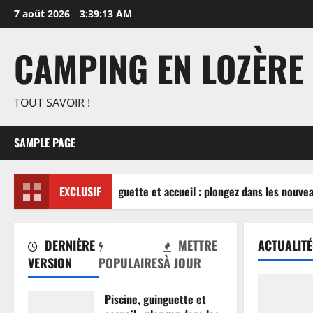
Aller
7 août 2026
3:39:14 AM
au
contenu
CAMPING EN LOZÈRE
TOUT SAVOIR !
SAMPLE PAGE
Piscine, guinguette et accueil : plongez dans les nouvea
EXCLUSIF
DERNIÈRE
METTRE
ACTUALITÉ
VERSION
POPULAIRES
À JOUR
Piscine, guinguette et