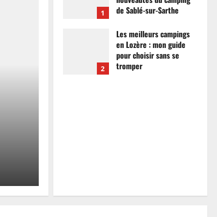
de Sablé-sur-Sarthe
1
7 avril 2026
0
Les meilleurs campings
en Lozère : mon guide
pour choisir sans se
tromper
2
26 mars 2026
0
Actualités
Les meilleurs campings
mon guide pour choisir
tromper
Anthony Campos
26 mars 2026
0