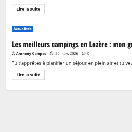
En
Lire la suite
savoir
plus
sur
Piscine,
Actualités
guinguette
et
accueil
Les meilleurs campings en Lozère : mon g
:
plongez
dans
Anthony Campos
26 mars 2026
0
les
nouveautés
du
Tu t’apprêtes à planifier un séjour en plein air et tu ve
camping
de
En
Lire la suite
Sablé-
savoir
sur-
plus
Sarthe
sur
Les
meilleurs
campings
en
Lozère
:
mon
guide
pour
choisir