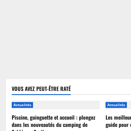
sans
se
tromper
VOUS AVEZ PEUT-ÊTRE RATÉ
Actualités
Actualités
Piscine, guinguette et accueil : plongez
Les meilleu
dans les nouveautés du camping de
guide pour 