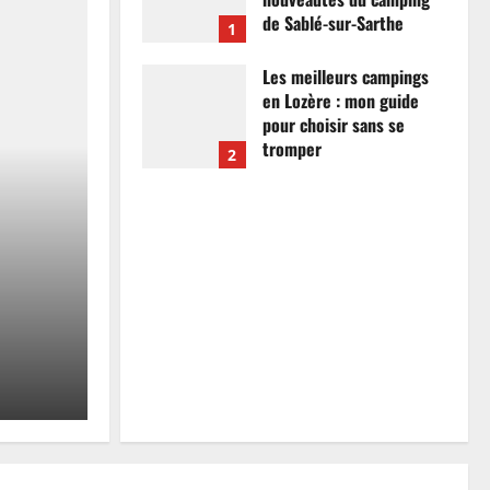
de Sablé-sur-Sarthe
1
7 avril 2026
0
Les meilleurs campings
en Lozère : mon guide
pour choisir sans se
tromper
2
26 mars 2026
0
Actualités
Les meilleurs campings
mon guide pour choisir
tromper
Anthony Campos
26 mars 2026
0