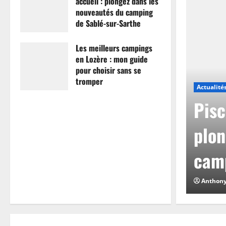
accueil : plongez dans les
nouveautés du camping
de Sablé-sur-Sarthe
7 avril 2026
0
Les meilleurs campings
en Lozère : mon guide
pour choisir sans se
tromper
Actualité
26 mars 2026
0
mpings en Lozère :
Pisc
hoisir sans se
plon
camp
0
Anthon