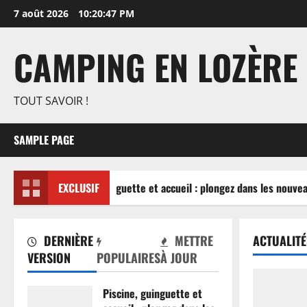
Aller
7 août 2026
10:20:48 PM
au
contenu
CAMPING EN LOZÈRE
TOUT SAVOIR !
SAMPLE PAGE
Piscine, guinguette et accueil : plongez dans les nouvea
EXCLUSIF
DERNIÈRE
METTRE
ACTUALITÉ
VERSION
POPULAIRES
À JOUR
Piscine, guinguette et