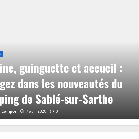
s
ine, guinguette et accueil :
gez dans les nouveautés du
ing de Sablé-sur-Sarthe
y Campos
7 avril 2026
0