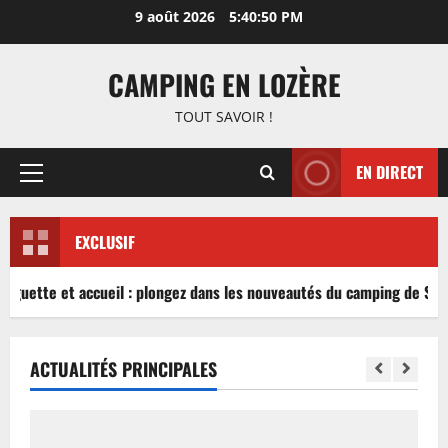
Aller
9 août 2026
5:40:51 PM
au
contenu
CAMPING EN LOZÈRE
TOUT SAVOIR !
EN DIRECT
Menu
principal
EXCLUSIF
inguette et accueil : plongez dans les nouveautés du camping de Sabl
ACTUALITÉS PRINCIPALES