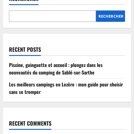
Lozère
:
mon
guide
RECHERCHER
pour
choisir
sans
se
tromper
RECENT POSTS
Piscine, guinguette et accueil : plongez dans les
nouveautés du camping de Sablé-sur-Sarthe
Les meilleurs campings en Lozère : mon guide pour choisir
sans se tromper
RECENT COMMENTS