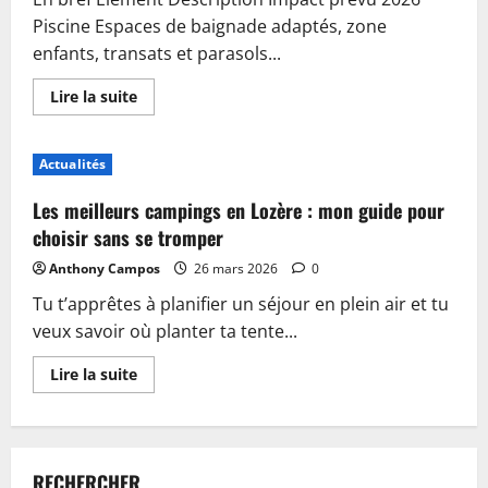
Piscine Espaces de baignade adaptés, zone
enfants, transats et parasols...
En
Lire la suite
savoir
plus
sur
Piscine,
Actualités
guinguette
et
accueil
Les meilleurs campings en Lozère : mon guide pour
:
plongez
choisir sans se tromper
dans
les
Anthony Campos
26 mars 2026
0
nouveautés
du
Tu t’apprêtes à planifier un séjour en plein air et tu
camping
de
veux savoir où planter ta tente...
Sablé-
sur-
Sarthe
En
Lire la suite
savoir
plus
sur
Les
meilleurs
campings
RECHERCHER
en