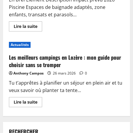
Piscine Espaces de baignade adaptés, zone
enfants, transats et parasols...
En
Lire la suite
savoir
plus
sur
Piscine,
Actualités
guinguette
et
accueil
Les meilleurs campings en Lozère : mon guide pour
:
plongez
choisir sans se tromper
dans
les
Anthony Campos
26 mars 2026
0
nouveautés
du
Tu t’apprêtes à planifier un séjour en plein air et tu
camping
de
veux savoir où planter ta tente...
Sablé-
sur-
Sarthe
En
Lire la suite
savoir
plus
sur
Les
meilleurs
campings
RECHERCHER
en