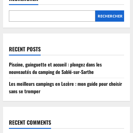
Lozère
:
mon
guide
RECHERCHER
pour
choisir
sans
se
tromper
RECENT POSTS
Piscine, guinguette et accueil : plongez dans les
nouveautés du camping de Sablé-sur-Sarthe
Les meilleurs campings en Lozère : mon guide pour choisir
sans se tromper
RECENT COMMENTS