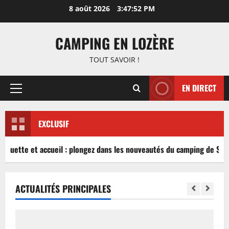
Aller
8 août 2026
3:47:52 PM
au
contenu
CAMPING EN LOZÈRE
TOUT SAVOIR !
EN DIRECT
Menu
principal
EXCLUSIF
nguette et accueil : plongez dans les nouveautés du camping de Sabl
ACTUALITÉS PRINCIPALES