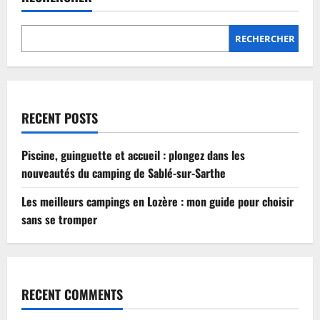
Lozère
:
mon
guide
RECHERCHER
pour
choisir
sans
se
tromper
RECENT POSTS
Piscine, guinguette et accueil : plongez dans les
nouveautés du camping de Sablé-sur-Sarthe
Les meilleurs campings en Lozère : mon guide pour choisir
sans se tromper
RECENT COMMENTS