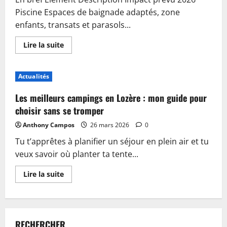
Piscine Espaces de baignade adaptés, zone
enfants, transats et parasols...
En
Lire la suite
savoir
plus
sur
Piscine,
Actualités
guinguette
et
accueil
Les meilleurs campings en Lozère : mon guide pour
:
plongez
choisir sans se tromper
dans
les
Anthony Campos
26 mars 2026
0
nouveautés
du
Tu t’apprêtes à planifier un séjour en plein air et tu
camping
de
veux savoir où planter ta tente...
Sablé-
sur-
Sarthe
En
Lire la suite
savoir
plus
sur
Les
meilleurs
campings
RECHERCHER
en