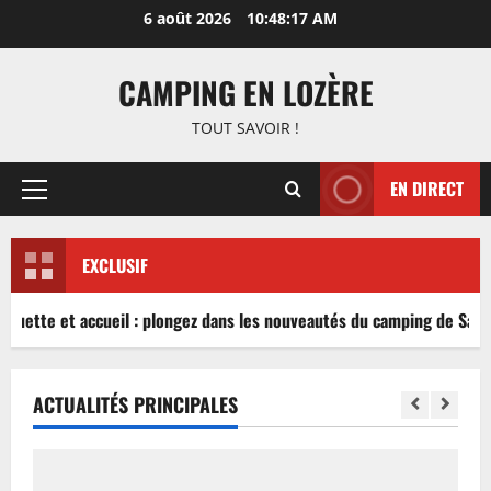
Aller
6 août 2026
10:48:17 AM
au
contenu
CAMPING EN LOZÈRE
TOUT SAVOIR !
EN DIRECT
Menu
principal
EXCLUSIF
nguette et accueil : plongez dans les nouveautés du camping de Sablé
ACTUALITÉS PRINCIPALES