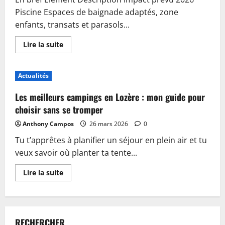
Piscine Espaces de baignade adaptés, zone
enfants, transats et parasols...
En
Lire la suite
savoir
plus
sur
Piscine,
Actualités
guinguette
et
accueil
Les meilleurs campings en Lozère : mon guide pour
:
plongez
choisir sans se tromper
dans
les
Anthony Campos
26 mars 2026
0
nouveautés
du
Tu t’apprêtes à planifier un séjour en plein air et tu
camping
de
veux savoir où planter ta tente...
Sablé-
sur-
Sarthe
En
Lire la suite
savoir
plus
sur
Les
meilleurs
campings
RECHERCHER
en