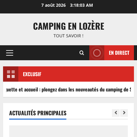
Aller
7 août 2026
3:18:03 AM
au
contenu
CAMPING EN LOZÈRE
TOUT SAVOIR !
EN DIRECT
Menu
principal
EXCLUSIF
inguette et accueil : plongez dans les nouveautés du camping de Sabl
ACTUALITÉS PRINCIPALES