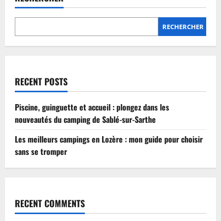
Lozère
:
mon
guide
RECHERCHER
pour
choisir
sans
se
tromper
RECENT POSTS
Piscine, guinguette et accueil : plongez dans les
nouveautés du camping de Sablé-sur-Sarthe
Les meilleurs campings en Lozère : mon guide pour choisir
sans se tromper
RECENT COMMENTS