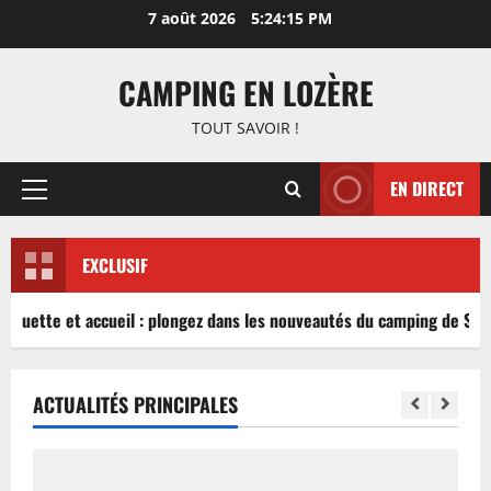
Aller
7 août 2026
5:24:15 PM
au
contenu
CAMPING EN LOZÈRE
TOUT SAVOIR !
EN DIRECT
Menu
principal
EXCLUSIF
nguette et accueil : plongez dans les nouveautés du camping de Sabl
ACTUALITÉS PRINCIPALES