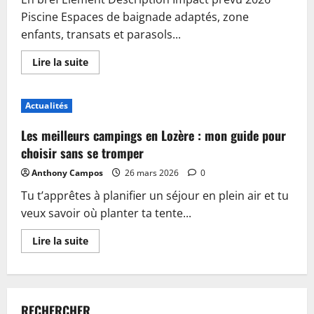
Piscine Espaces de baignade adaptés, zone
enfants, transats et parasols...
En
Lire la suite
savoir
plus
sur
Piscine,
Actualités
guinguette
et
accueil
Les meilleurs campings en Lozère : mon guide pour
:
plongez
choisir sans se tromper
dans
les
Anthony Campos
26 mars 2026
0
nouveautés
du
Tu t’apprêtes à planifier un séjour en plein air et tu
camping
de
veux savoir où planter ta tente...
Sablé-
sur-
Sarthe
En
Lire la suite
savoir
plus
sur
Les
meilleurs
campings
RECHERCHER
en