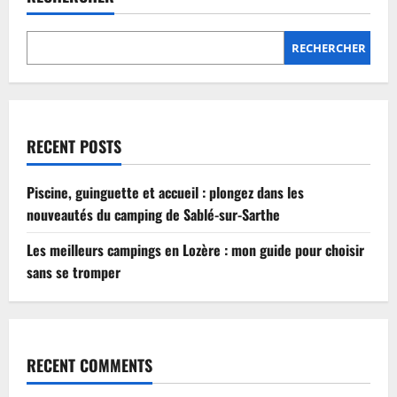
Lozère
:
mon
guide
RECHERCHER
pour
choisir
sans
se
tromper
RECENT POSTS
Piscine, guinguette et accueil : plongez dans les
nouveautés du camping de Sablé-sur-Sarthe
Les meilleurs campings en Lozère : mon guide pour choisir
sans se tromper
RECENT COMMENTS