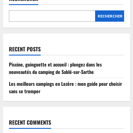
Lozère
:
mon
guide
RECHERCHER
pour
choisir
sans
se
tromper
RECENT POSTS
Piscine, guinguette et accueil : plongez dans les
nouveautés du camping de Sablé-sur-Sarthe
Les meilleurs campings en Lozère : mon guide pour choisir
sans se tromper
RECENT COMMENTS