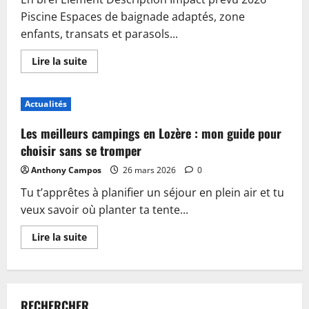
Piscine Espaces de baignade adaptés, zone
enfants, transats et parasols...
En
Lire la suite
savoir
plus
sur
Piscine,
Actualités
guinguette
et
accueil
Les meilleurs campings en Lozère : mon guide pour
:
plongez
choisir sans se tromper
dans
les
Anthony Campos
26 mars 2026
0
nouveautés
du
Tu t’apprêtes à planifier un séjour en plein air et tu
camping
de
veux savoir où planter ta tente...
Sablé-
sur-
Sarthe
En
Lire la suite
savoir
plus
sur
Les
meilleurs
campings
RECHERCHER
en