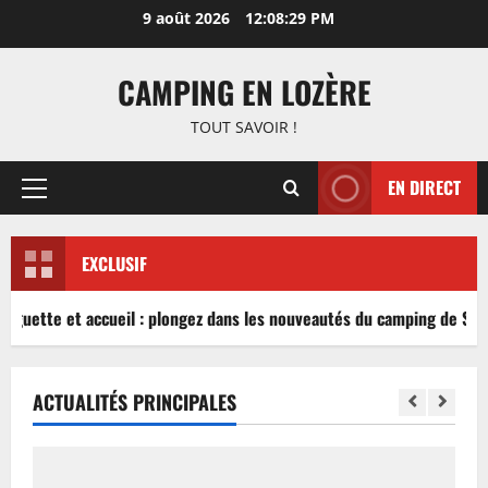
Aller
9 août 2026
12:08:29 PM
au
contenu
CAMPING EN LOZÈRE
TOUT SAVOIR !
EN DIRECT
Menu
principal
EXCLUSIF
inguette et accueil : plongez dans les nouveautés du camping de Sabl
ACTUALITÉS PRINCIPALES