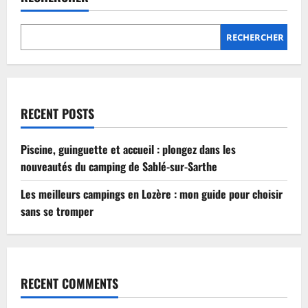
Lozère
:
mon
guide
RECHERCHER
pour
choisir
sans
se
tromper
RECENT POSTS
Piscine, guinguette et accueil : plongez dans les
nouveautés du camping de Sablé-sur-Sarthe
Les meilleurs campings en Lozère : mon guide pour choisir
sans se tromper
RECENT COMMENTS