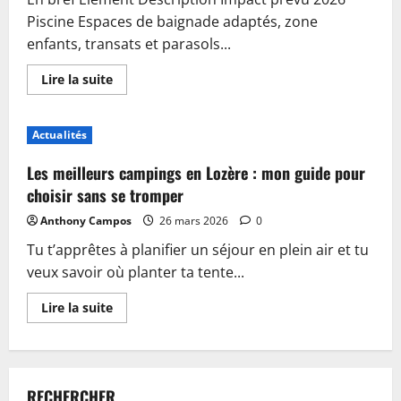
Piscine Espaces de baignade adaptés, zone
enfants, transats et parasols...
En
Lire la suite
savoir
plus
sur
Piscine,
Actualités
guinguette
et
accueil
Les meilleurs campings en Lozère : mon guide pour
:
plongez
choisir sans se tromper
dans
les
Anthony Campos
26 mars 2026
0
nouveautés
du
Tu t’apprêtes à planifier un séjour en plein air et tu
camping
de
veux savoir où planter ta tente...
Sablé-
sur-
Sarthe
En
Lire la suite
savoir
plus
sur
Les
meilleurs
campings
RECHERCHER
en