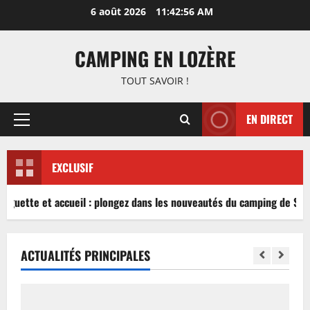
Aller
6 août 2026
11:42:56 AM
au
contenu
CAMPING EN LOZÈRE
TOUT SAVOIR !
EN DIRECT
Menu
principal
EXCLUSIF
inguette et accueil : plongez dans les nouveautés du camping de Sabl
ACTUALITÉS PRINCIPALES