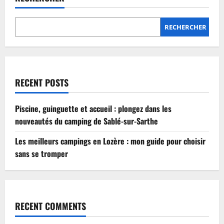
Lozère
:
mon
guide
RECHERCHER
pour
choisir
sans
se
tromper
RECENT POSTS
Piscine, guinguette et accueil : plongez dans les
nouveautés du camping de Sablé-sur-Sarthe
Les meilleurs campings en Lozère : mon guide pour choisir
sans se tromper
RECENT COMMENTS