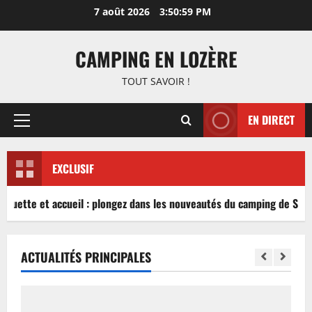
Aller
7 août 2026
3:50:59 PM
au
contenu
CAMPING EN LOZÈRE
TOUT SAVOIR !
EN DIRECT
Menu
principal
EXCLUSIF
nguette et accueil : plongez dans les nouveautés du camping de Sablé
ACTUALITÉS PRINCIPALES