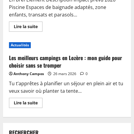
Piscine Espaces de baignade adaptés, zone
enfants, transats et parasols...
En
Lire la suite
savoir
plus
sur
Piscine,
Actualités
guinguette
et
accueil
Les meilleurs campings en Lozère : mon guide pour
:
plongez
choisir sans se tromper
dans
les
Anthony Campos
26 mars 2026
0
nouveautés
du
Tu t’apprêtes à planifier un séjour en plein air et tu
camping
de
veux savoir où planter ta tente...
Sablé-
sur-
Sarthe
En
Lire la suite
savoir
plus
sur
Les
meilleurs
campings
RECHERCHER
en