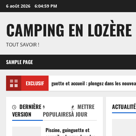
Aller
6 août 2026
6:05:00 PM
au
contenu
CAMPING EN LOZÈRE
TOUT SAVOIR !
SAMPLE PAGE
Piscine, guinguette et accueil : plongez dans les nouvea
EXCLUSIF
DERNIÈRE
METTRE
ACTUALITÉ
VERSION
POPULAIRES
À JOUR
Piscine, guinguette et