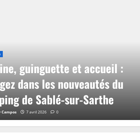
s
ine, guinguette et accueil :
gez dans les nouveautés du
ing de Sablé-sur-Sarthe
y Campos
7 avril 2026
0