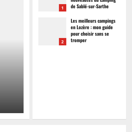
de Sablé-sur-Sarthe
1
7 avril 2026
0
Les meilleurs campings
en Lozère : mon guide
pour choisir sans se
tromper
2
26 mars 2026
0
Actualités
Les meilleurs campings
mon guide pour choisir
tromper
Anthony Campos
26 mars 2026
0