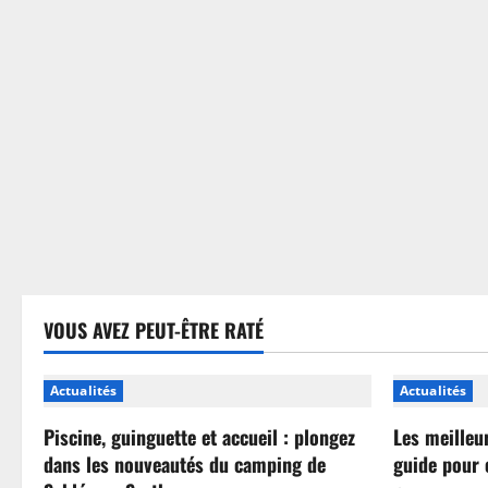
sans
se
tromper
VOUS AVEZ PEUT-ÊTRE RATÉ
Actualités
Actualités
Piscine, guinguette et accueil : plongez
Les meilleu
dans les nouveautés du camping de
guide pour 