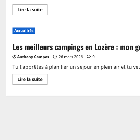
En
Lire la suite
savoir
plus
sur
Piscine,
Actualités
guinguette
et
accueil
Les meilleurs campings en Lozère : mon g
:
plongez
dans
Anthony Campos
26 mars 2026
0
les
nouveautés
du
Tu t’apprêtes à planifier un séjour en plein air et tu ve
camping
de
En
Lire la suite
Sablé-
savoir
sur-
plus
Sarthe
sur
Les
meilleurs
campings
en
Lozère
:
mon
guide
pour
choisir