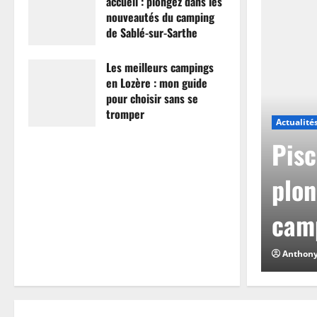
accueil : plongez dans les
nouveautés du camping
de Sablé-sur-Sarthe
7 avril 2026
0
Les meilleurs campings
en Lozère : mon guide
pour choisir sans se
tromper
Actualité
26 mars 2026
0
mpings en Lozère :
Pisc
hoisir sans se
plon
camp
0
Anthon