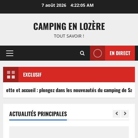
Aller
7 août 2026
4:22:05 AM
au
contenu
CAMPING EN LOZÈRE
TOUT SAVOIR !
EN DIRECT
Menu
principal
EXCLUSIF
guette et accueil : plongez dans les nouveautés du camping de Sablé
ACTUALITÉS PRINCIPALES