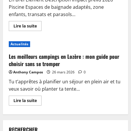
Piscine Espaces de baignade adaptés, zone
enfants, transats et parasols...
En
Lire la suite
savoir
plus
sur
Piscine,
Actualités
guinguette
et
accueil
Les meilleurs campings en Lozère : mon guide pour
:
plongez
choisir sans se tromper
dans
les
Anthony Campos
26 mars 2026
0
nouveautés
du
Tu t’apprêtes à planifier un séjour en plein air et tu
camping
de
veux savoir où planter ta tente...
Sablé-
sur-
Sarthe
En
Lire la suite
savoir
plus
sur
Les
meilleurs
campings
RECHERCHER
en