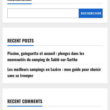
Lozère
:
mon
guide
RECHERCHER
pour
choisir
sans
se
tromper
RECENT POSTS
Piscine, guinguette et accueil : plongez dans les
nouveautés du camping de Sablé-sur-Sarthe
Les meilleurs campings en Lozère : mon guide pour choisir
sans se tromper
RECENT COMMENTS