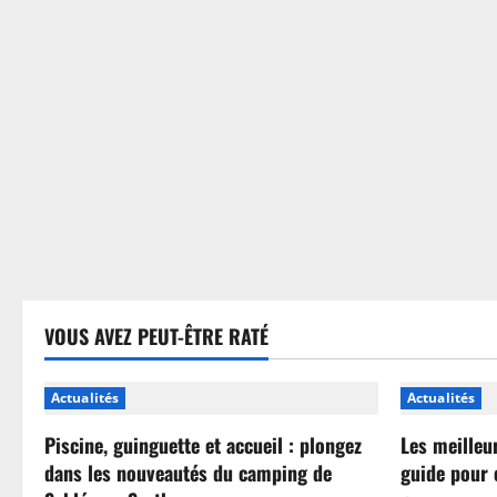
sans
se
tromper
VOUS AVEZ PEUT-ÊTRE RATÉ
Actualités
Actualités
Piscine, guinguette et accueil : plongez
Les meilleu
dans les nouveautés du camping de
guide pour 