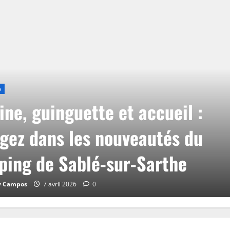
s
ine, guinguette et accueil :
gez dans les nouveautés du
ing de Sablé-sur-Sarthe
y Campos
7 avril 2026
0