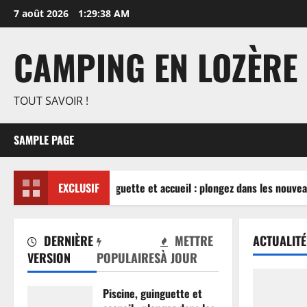
Aller
7 août 2026
1:29:38 AM
au
contenu
CAMPING EN LOZÈRE
TOUT SAVOIR !
SAMPLE PAGE
Piscine, guinguette et accueil : plongez dans les nouveau
EXCLUSIF
DERNIÈRE
METTRE
ACTUALITÉ
VERSION
POPULAIRES
À JOUR
Piscine, guinguette et