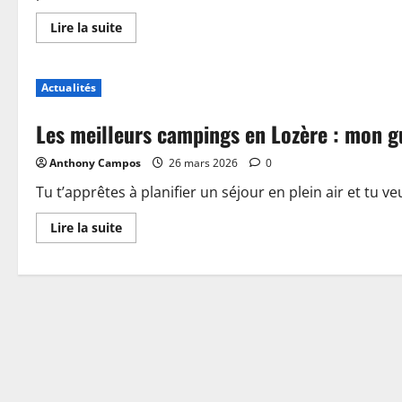
En
Lire la suite
savoir
plus
sur
Piscine,
Actualités
guinguette
et
accueil
Les meilleurs campings en Lozère : mon g
:
plongez
dans
Anthony Campos
26 mars 2026
0
les
nouveautés
du
Tu t’apprêtes à planifier un séjour en plein air et tu ve
camping
de
En
Lire la suite
Sablé-
savoir
sur-
plus
Sarthe
sur
Les
meilleurs
campings
en
Lozère
:
mon
guide
pour
choisir