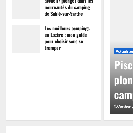
accueil : plongez dans les
nouveautés du camping
de Sablé-sur-Sarthe
7 avril 2026
0
Les meilleurs campings
en Lozère : mon guide
pour choisir sans se
tromper
Actualité
26 mars 2026
0
mpings en Lozère :
Pisc
hoisir sans se
plon
camp
0
Anthon