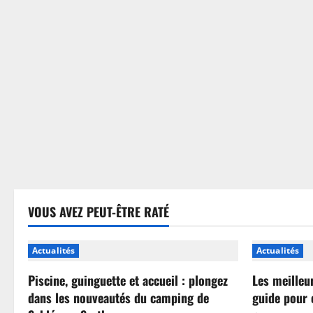
sans
se
tromper
VOUS AVEZ PEUT-ÊTRE RATÉ
Actualités
Actualités
Piscine, guinguette et accueil : plongez
Les meilleu
dans les nouveautés du camping de
guide pour 