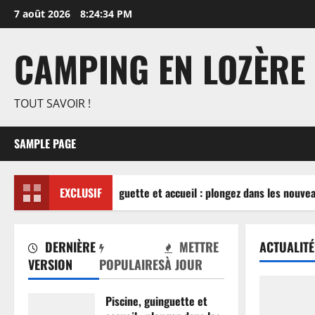
Aller
7 août 2026
8:24:34 PM
au
contenu
CAMPING EN LOZÈRE
TOUT SAVOIR !
SAMPLE PAGE
Piscine, guinguette et accueil : plongez dans les nouvea
EXCLUSIF
DERNIÈRE
METTRE
ACTUALITÉ
VERSION
POPULAIRES
À JOUR
Piscine, guinguette et