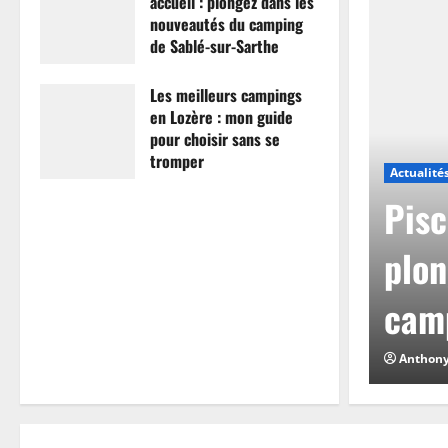
accueil : plongez dans les
nouveautés du camping
de Sablé-sur-Sarthe
7 avril 2026
0
Les meilleurs campings
en Lozère : mon guide
pour choisir sans se
tromper
Actualité
26 mars 2026
0
mpings en Lozère :
Pisc
hoisir sans se
plon
camp
0
Anthon