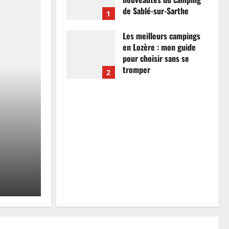
de Sablé-sur-Sarthe
1
7 avril 2026
0
Les meilleurs campings
en Lozère : mon guide
pour choisir sans se
tromper
2
26 mars 2026
0
Actualités
Les meilleurs campings
mon guide pour choisir
tromper
Anthony Campos
26 mars 2026
0