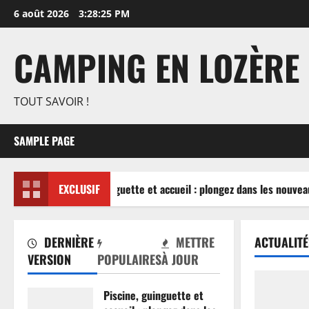
Aller
6 août 2026
3:28:25 PM
au
contenu
CAMPING EN LOZÈRE
TOUT SAVOIR !
SAMPLE PAGE
Piscine, guinguette et accueil : plongez dans les nouveau
EXCLUSIF
DERNIÈRE
METTRE
ACTUALITÉ
VERSION
POPULAIRES
À JOUR
Piscine, guinguette et