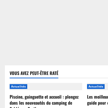
sans
se
tromper
VOUS AVEZ PEUT-ÊTRE RATÉ
Actualités
Actualités
Piscine, guinguette et accueil : plongez
Les meilleu
dans les nouveautés du camping de
guide pour 