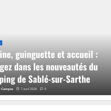
s
ine, guinguette et accueil :
gez dans les nouveautés du
ing de Sablé-sur-Sarthe
y Campos
7 avril 2026
0