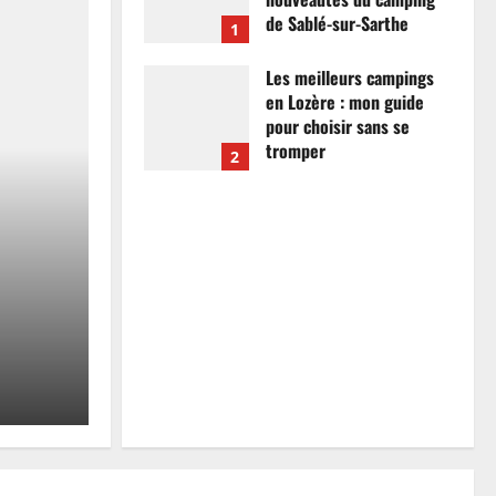
de Sablé-sur-Sarthe
1
7 avril 2026
0
Les meilleurs campings
en Lozère : mon guide
pour choisir sans se
tromper
2
26 mars 2026
0
Actualités
Les meilleurs campings
mon guide pour choisir
tromper
Anthony Campos
26 mars 2026
0