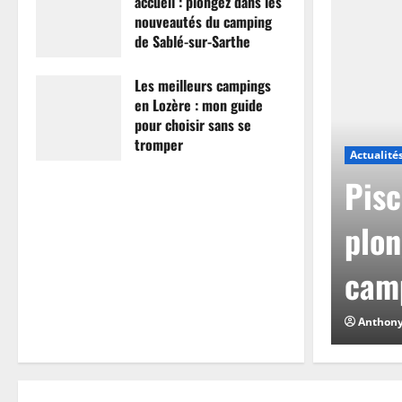
accueil : plongez dans les
nouveautés du camping
de Sablé-sur-Sarthe
7 avril 2026
0
Les meilleurs campings
en Lozère : mon guide
pour choisir sans se
tromper
Actualité
26 mars 2026
0
mpings en Lozère :
Pisc
hoisir sans se
plon
camp
0
Anthon