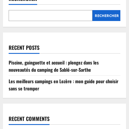
Lozère
:
mon
guide
RECHERCHER
pour
choisir
sans
se
tromper
RECENT POSTS
Piscine, guinguette et accueil : plongez dans les
nouveautés du camping de Sablé-sur-Sarthe
Les meilleurs campings en Lozère : mon guide pour choisir
sans se tromper
RECENT COMMENTS