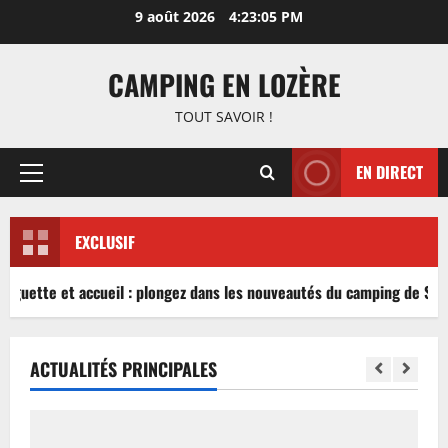
Aller
9 août 2026
4:23:06 PM
au
contenu
CAMPING EN LOZÈRE
TOUT SAVOIR !
EN DIRECT
Menu
principal
EXCLUSIF
inguette et accueil : plongez dans les nouveautés du camping de Sabl
ACTUALITÉS PRINCIPALES