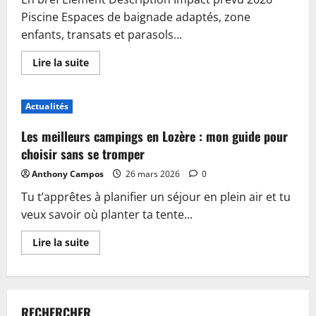
Piscine Espaces de baignade adaptés, zone
enfants, transats et parasols...
En
Lire la suite
savoir
plus
sur
Piscine,
Actualités
guinguette
et
accueil
Les meilleurs campings en Lozère : mon guide pour
:
plongez
choisir sans se tromper
dans
les
Anthony Campos
26 mars 2026
0
nouveautés
du
Tu t’apprêtes à planifier un séjour en plein air et tu
camping
de
veux savoir où planter ta tente...
Sablé-
sur-
Sarthe
En
Lire la suite
savoir
plus
sur
Les
meilleurs
campings
RECHERCHER
en