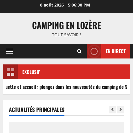
Aller
8 août 2026
5:06:30 PM
au
contenu
CAMPING EN LOZÈRE
TOUT SAVOIR !
EN DIRECT
Menu
principal
EXCLUSIF
nguette et accueil : plongez dans les nouveautés du camping de Sablé
ACTUALITÉS PRINCIPALES