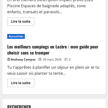
Piscine Espaces de baignade adaptés, zone
enfants, transats et parasols...
En
Lire la suite
savoir
plus
sur
Piscine,
Actualités
guinguette
et
accueil
Les meilleurs campings en Lozère : mon guide pour
:
plongez
choisir sans se tromper
dans
les
Anthony Campos
26 mars 2026
0
nouveautés
du
Tu t’apprêtes à planifier un séjour en plein air et tu
camping
de
veux savoir où planter ta tente...
Sablé-
sur-
Sarthe
En
Lire la suite
savoir
plus
sur
Les
meilleurs
campings
RECHERCHER
en