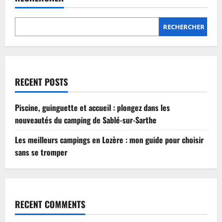
Lozère
:
mon
guide
RECHERCHER
pour
choisir
sans
se
tromper
RECENT POSTS
Piscine, guinguette et accueil : plongez dans les
nouveautés du camping de Sablé-sur-Sarthe
Les meilleurs campings en Lozère : mon guide pour choisir
sans se tromper
RECENT COMMENTS