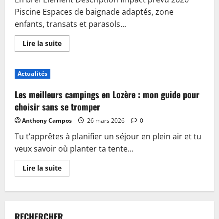
Piscine Espaces de baignade adaptés, zone
enfants, transats et parasols...
En
Lire la suite
savoir
plus
sur
Piscine,
Actualités
guinguette
et
accueil
Les meilleurs campings en Lozère : mon guide pour
:
plongez
choisir sans se tromper
dans
les
Anthony Campos
26 mars 2026
0
nouveautés
du
Tu t’apprêtes à planifier un séjour en plein air et tu
camping
de
veux savoir où planter ta tente...
Sablé-
sur-
Sarthe
En
Lire la suite
savoir
plus
sur
Les
meilleurs
campings
RECHERCHER
en