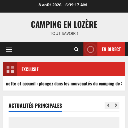
Aller
8 août 2026
6:39:17 AM
au
contenu
CAMPING EN LOZÈRE
TOUT SAVOIR !
EN DIRECT
Menu
principal
EXCLUSIF
inguette et accueil : plongez dans les nouveautés du camping de Sabl
ACTUALITÉS PRINCIPALES