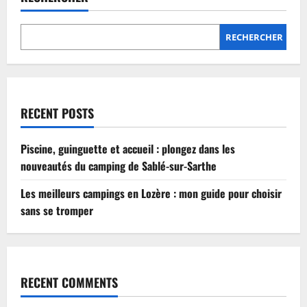
Lozère
:
mon
guide
RECHERCHER
pour
choisir
sans
se
tromper
RECENT POSTS
Piscine, guinguette et accueil : plongez dans les
nouveautés du camping de Sablé-sur-Sarthe
Les meilleurs campings en Lozère : mon guide pour choisir
sans se tromper
RECENT COMMENTS