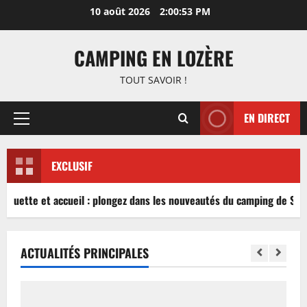
Aller
10 août 2026
2:00:53 PM
au
contenu
CAMPING EN LOZÈRE
TOUT SAVOIR !
EN DIRECT
Menu
principal
EXCLUSIF
nguette et accueil : plongez dans les nouveautés du camping de Sablé
ACTUALITÉS PRINCIPALES