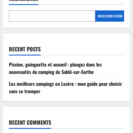
Lozère
:
mon
guide
RECHERCHER
pour
choisir
sans
se
tromper
RECENT POSTS
Piscine, guinguette et accueil : plongez dans les
nouveautés du camping de Sablé-sur-Sarthe
Les meilleurs campings en Lozère : mon guide pour choisir
sans se tromper
RECENT COMMENTS