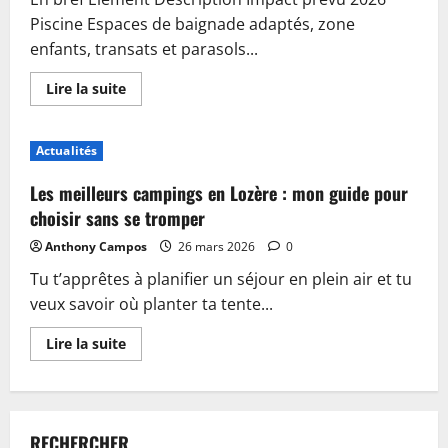
Piscine Espaces de baignade adaptés, zone
enfants, transats et parasols...
En
Lire la suite
savoir
plus
sur
Piscine,
Actualités
guinguette
et
accueil
Les meilleurs campings en Lozère : mon guide pour
:
plongez
choisir sans se tromper
dans
les
Anthony Campos
26 mars 2026
0
nouveautés
du
Tu t’apprêtes à planifier un séjour en plein air et tu
camping
de
veux savoir où planter ta tente...
Sablé-
sur-
Sarthe
En
Lire la suite
savoir
plus
sur
Les
meilleurs
campings
RECHERCHER
en