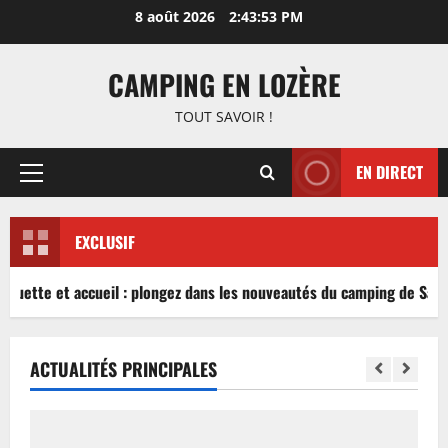
Aller
8 août 2026
2:43:53 PM
au
contenu
CAMPING EN LOZÈRE
TOUT SAVOIR !
EN DIRECT
Menu
principal
EXCLUSIF
nguette et accueil : plongez dans les nouveautés du camping de Sablé
ACTUALITÉS PRINCIPALES