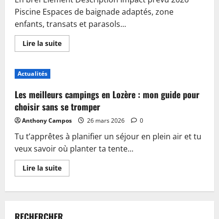
Piscine Espaces de baignade adaptés, zone
enfants, transats et parasols...
En
Lire la suite
savoir
plus
sur
Piscine,
Actualités
guinguette
et
accueil
Les meilleurs campings en Lozère : mon guide pour
:
plongez
choisir sans se tromper
dans
les
Anthony Campos
26 mars 2026
0
nouveautés
du
Tu t’apprêtes à planifier un séjour en plein air et tu
camping
de
veux savoir où planter ta tente...
Sablé-
sur-
Sarthe
En
Lire la suite
savoir
plus
sur
Les
meilleurs
campings
RECHERCHER
en