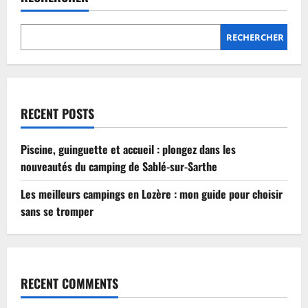
Lozère
:
mon
guide
RECHERCHER
pour
choisir
sans
se
tromper
RECENT POSTS
Piscine, guinguette et accueil : plongez dans les
nouveautés du camping de Sablé-sur-Sarthe
Les meilleurs campings en Lozère : mon guide pour choisir
sans se tromper
RECENT COMMENTS