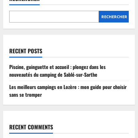
Lozère
:
mon
guide
RECHERCHER
pour
choisir
sans
se
tromper
RECENT POSTS
Piscine, guinguette et accueil : plongez dans les
nouveautés du camping de Sablé-sur-Sarthe
Les meilleurs campings en Lozère : mon guide pour choisir
sans se tromper
RECENT COMMENTS