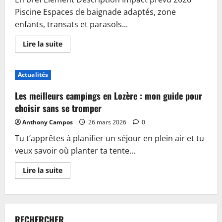
Piscine Espaces de baignade adaptés, zone
enfants, transats et parasols...
En
Lire la suite
savoir
plus
sur
Piscine,
Actualités
guinguette
et
accueil
Les meilleurs campings en Lozère : mon guide pour
:
plongez
choisir sans se tromper
dans
les
Anthony Campos
26 mars 2026
0
nouveautés
du
Tu t’apprêtes à planifier un séjour en plein air et tu
camping
de
veux savoir où planter ta tente...
Sablé-
sur-
Sarthe
En
Lire la suite
savoir
plus
sur
Les
meilleurs
campings
RECHERCHER
en