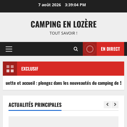
Aller
7 août 2026
3:39:05 PM
au
contenu
CAMPING EN LOZÈRE
TOUT SAVOIR !
EN DIRECT
Menu
principal
EXCLUSIF
inguette et accueil : plongez dans les nouveautés du camping de Sabl
ACTUALITÉS PRINCIPALES