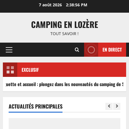
Aller
7 août 2026
2:38:56 PM
au
contenu
CAMPING EN LOZÈRE
TOUT SAVOIR !
EN DIRECT
Menu
principal
EXCLUSIF
inguette et accueil : plongez dans les nouveautés du camping de Sabl
ACTUALITÉS PRINCIPALES