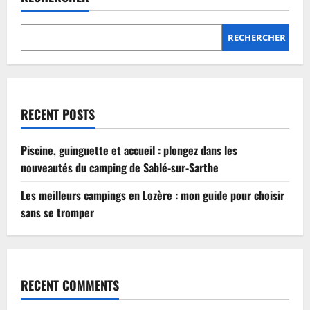
Lozère
:
mon
guide
RECHERCHER
pour
choisir
sans
se
tromper
RECENT POSTS
Piscine, guinguette et accueil : plongez dans les
nouveautés du camping de Sablé-sur-Sarthe
Les meilleurs campings en Lozère : mon guide pour choisir
sans se tromper
RECENT COMMENTS