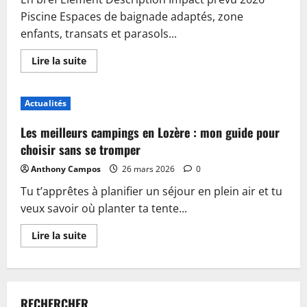
Piscine Espaces de baignade adaptés, zone
enfants, transats et parasols...
En
Lire la suite
savoir
plus
sur
Piscine,
Actualités
guinguette
et
accueil
Les meilleurs campings en Lozère : mon guide pour
:
plongez
choisir sans se tromper
dans
les
Anthony Campos
26 mars 2026
0
nouveautés
du
Tu t’apprêtes à planifier un séjour en plein air et tu
camping
de
veux savoir où planter ta tente...
Sablé-
sur-
Sarthe
En
Lire la suite
savoir
plus
sur
Les
meilleurs
campings
RECHERCHER
en