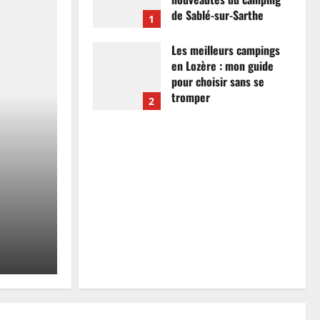
de Sablé-sur-Sarthe
1
7 avril 2026
0
Les meilleurs campings
en Lozère : mon guide
pour choisir sans se
tromper
2
26 mars 2026
0
Actualités
Les meilleurs campings
mon guide pour choisir
tromper
Anthony Campos
26 mars 2026
0