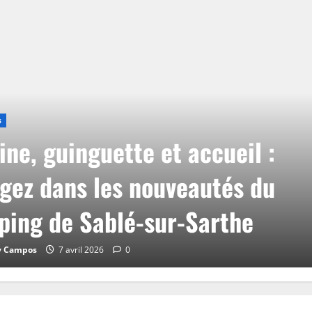
s
ine, guinguette et accueil :
gez dans les nouveautés du
ing de Sablé-sur-Sarthe
y Campos
7 avril 2026
0