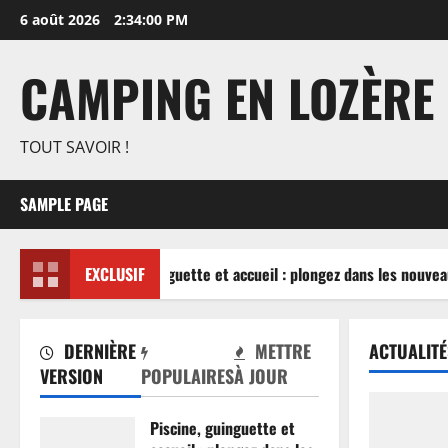
Aller
6 août 2026
2:34:00 PM
au
contenu
CAMPING EN LOZÈRE
TOUT SAVOIR !
SAMPLE PAGE
Piscine, guinguette et accueil : plongez dans les nouveau
EXCLUSIF
DERNIÈRE
METTRE
ACTUALITÉ
VERSION
POPULAIRES
À JOUR
Piscine, guinguette et