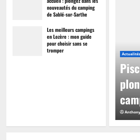
accueil : plongez dans les
nouveautés du camping
de Sablé-sur-Sarthe
7 avril 2026
0
Les meilleurs campings
en Lozère : mon guide
pour choisir sans se
tromper
Actualité
26 mars 2026
0
mpings en Lozère :
Pisc
hoisir sans se
plon
camp
0
Anthon