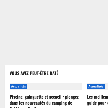
sans
se
tromper
VOUS AVEZ PEUT-ÊTRE RATÉ
Actualités
Actualités
Piscine, guinguette et accueil : plongez
Les meilleu
dans les nouveautés du camping de
guide pour 