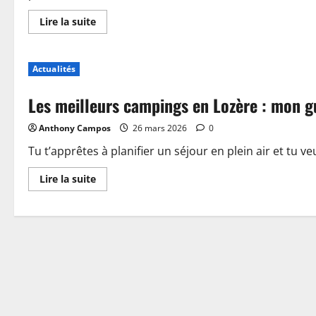
En
Lire la suite
savoir
plus
sur
Piscine,
Actualités
guinguette
et
accueil
Les meilleurs campings en Lozère : mon g
:
plongez
dans
Anthony Campos
26 mars 2026
0
les
nouveautés
du
Tu t’apprêtes à planifier un séjour en plein air et tu ve
camping
de
En
Lire la suite
Sablé-
savoir
sur-
plus
Sarthe
sur
Les
meilleurs
campings
en
Lozère
:
mon
guide
pour
choisir