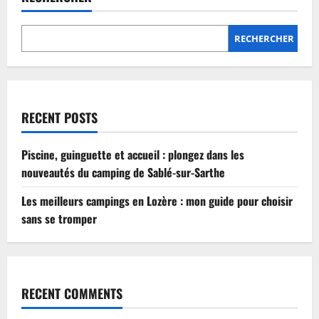
Lozère
:
mon
guide
RECHERCHER
pour
choisir
sans
se
tromper
RECENT POSTS
Piscine, guinguette et accueil : plongez dans les
nouveautés du camping de Sablé-sur-Sarthe
Les meilleurs campings en Lozère : mon guide pour choisir
sans se tromper
RECENT COMMENTS