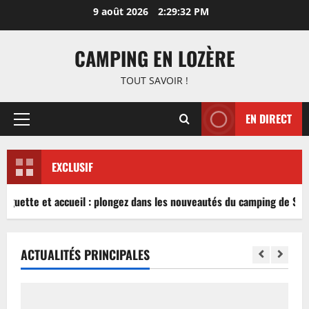
Aller
9 août 2026
2:29:32 PM
au
contenu
CAMPING EN LOZÈRE
TOUT SAVOIR !
EN DIRECT
Menu
principal
EXCLUSIF
inguette et accueil : plongez dans les nouveautés du camping de Sabl
ACTUALITÉS PRINCIPALES