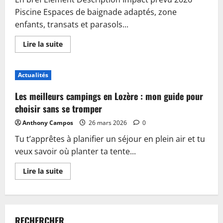
Piscine Espaces de baignade adaptés, zone
enfants, transats et parasols...
En
Lire la suite
savoir
plus
sur
Piscine,
Actualités
guinguette
et
accueil
Les meilleurs campings en Lozère : mon guide pour
:
plongez
choisir sans se tromper
dans
les
Anthony Campos
26 mars 2026
0
nouveautés
du
Tu t’apprêtes à planifier un séjour en plein air et tu
camping
de
veux savoir où planter ta tente...
Sablé-
sur-
Sarthe
En
Lire la suite
savoir
plus
sur
Les
meilleurs
campings
RECHERCHER
en