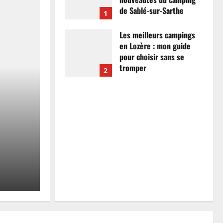
de Sablé-sur-Sarthe
1
7 avril 2026
0
Les meilleurs campings
en Lozère : mon guide
pour choisir sans se
tromper
2
26 mars 2026
0
Actualités
Les meilleurs campings
mon guide pour choisir
tromper
Anthony Campos
26 mars 2026
0