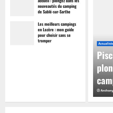
accueil : plongez dans les
nouveautés du camping
de Sablé-sur-Sarthe
7 avril 2026
0
Les meilleurs campings
en Lozère : mon guide
pour choisir sans se
tromper
Actualité
26 mars 2026
0
mpings en Lozère :
Pisc
hoisir sans se
plon
camp
0
Anthon