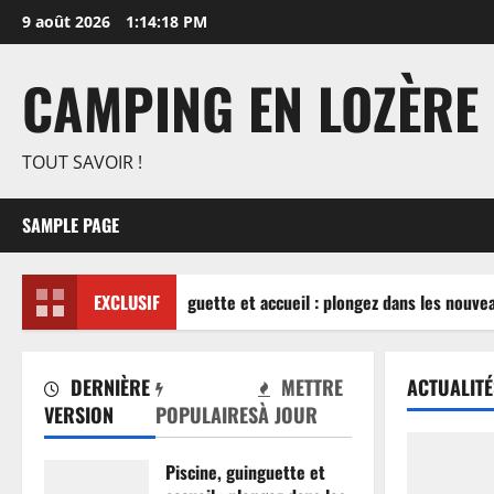
Aller
9 août 2026
1:14:19 PM
au
contenu
CAMPING EN LOZÈRE
TOUT SAVOIR !
SAMPLE PAGE
Piscine, guinguette et accueil : plongez dans les nouvea
EXCLUSIF
DERNIÈRE
METTRE
ACTUALITÉ
VERSION
POPULAIRES
À JOUR
Piscine, guinguette et