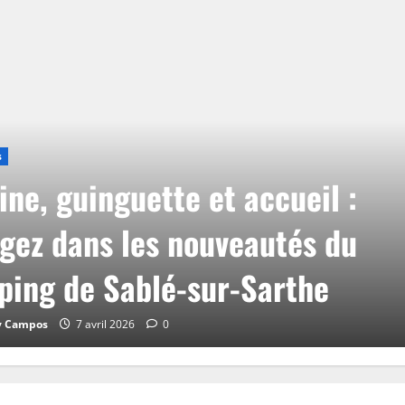
s
ine, guinguette et accueil :
gez dans les nouveautés du
ing de Sablé-sur-Sarthe
y Campos
7 avril 2026
0