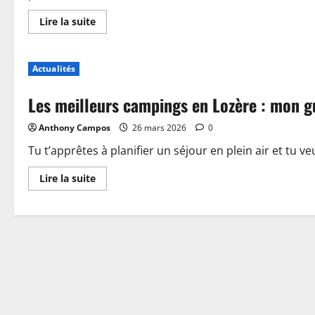
En
Lire la suite
savoir
plus
sur
Piscine,
Actualités
guinguette
et
accueil
Les meilleurs campings en Lozère : mon g
:
plongez
dans
Anthony Campos
26 mars 2026
0
les
nouveautés
du
Tu t’apprêtes à planifier un séjour en plein air et tu ve
camping
de
En
Lire la suite
Sablé-
savoir
sur-
plus
Sarthe
sur
Les
meilleurs
campings
en
Lozère
:
mon
guide
pour
choisir