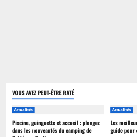
sans
se
tromper
VOUS AVEZ PEUT-ÊTRE RATÉ
Actualités
Actualités
Piscine, guinguette et accueil : plongez
Les meilleu
dans les nouveautés du camping de
guide pour 