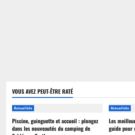
sans
se
tromper
VOUS AVEZ PEUT-ÊTRE RATÉ
Actualités
Actualités
Piscine, guinguette et accueil : plongez
Les meilleu
dans les nouveautés du camping de
guide pour 