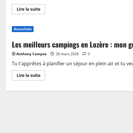
En
Lire la suite
savoir
plus
sur
Piscine,
Actualités
guinguette
et
accueil
Les meilleurs campings en Lozère : mon g
:
plongez
dans
Anthony Campos
26 mars 2026
0
les
nouveautés
du
Tu t’apprêtes à planifier un séjour en plein air et tu ve
camping
de
En
Lire la suite
Sablé-
savoir
sur-
plus
Sarthe
sur
Les
meilleurs
campings
en
Lozère
:
mon
guide
pour
choisir