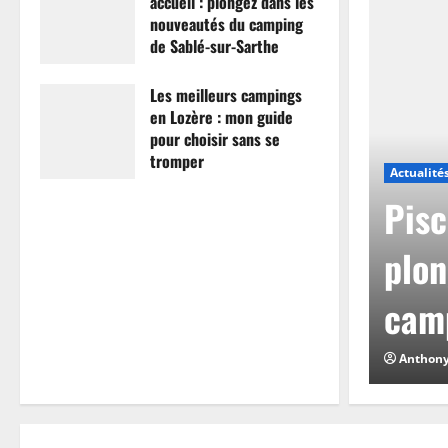
accueil : plongez dans les
nouveautés du camping
de Sablé-sur-Sarthe
7 avril 2026
0
Les meilleurs campings
en Lozère : mon guide
pour choisir sans se
tromper
Actualité
26 mars 2026
0
mpings en Lozère :
Pisc
hoisir sans se
plon
camp
0
Anthon