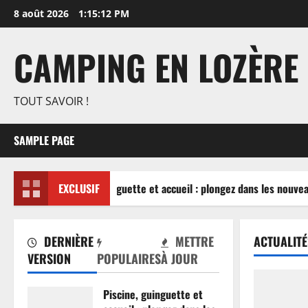
Aller
8 août 2026
1:15:12 PM
au
contenu
CAMPING EN LOZÈRE
TOUT SAVOIR !
SAMPLE PAGE
Piscine, guinguette et accueil : plongez dans les nouvea
EXCLUSIF
DERNIÈRE
METTRE
ACTUALITÉ
VERSION
POPULAIRES
À JOUR
Piscine, guinguette et