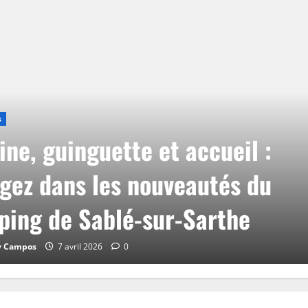
s
ine, guinguette et accueil :
gez dans les nouveautés du
ing de Sablé-sur-Sarthe
y Campos
7 avril 2026
0