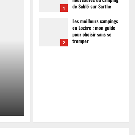
de Sablé-sur-Sarthe
1
7 avril 2026
0
Les meilleurs campings
en Lozère : mon guide
pour choisir sans se
tromper
2
26 mars 2026
0
Actualités
Les meilleurs campings
mon guide pour choisir
tromper
Anthony Campos
26 mars 2026
0