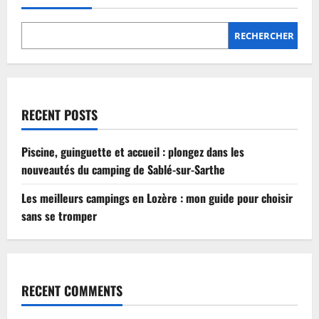
Lozère
:
mon
guide
RECHERCHER
pour
choisir
sans
se
tromper
RECENT POSTS
Piscine, guinguette et accueil : plongez dans les
nouveautés du camping de Sablé-sur-Sarthe
Les meilleurs campings en Lozère : mon guide pour choisir
sans se tromper
RECENT COMMENTS