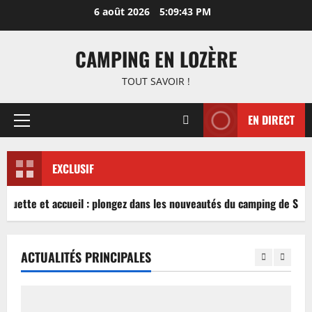
Aller
6 août 2026
5:09:44 PM
au
contenu
CAMPING EN LOZÈRE
TOUT SAVOIR !
EN DIRECT
Menu
principal
EXCLUSIF
nguette et accueil : plongez dans les nouveautés du camping de Sablé
ACTUALITÉS PRINCIPALES