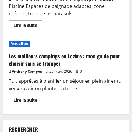
Piscine Espaces de baignade adaptés, zone
enfants, transats et parasols...
En
Lire la suite
savoir
plus
sur
Piscine,
Actualités
guinguette
et
accueil
Les meilleurs campings en Lozère : mon guide pour
:
plongez
choisir sans se tromper
dans
les
Anthony Campos
26 mars 2026
0
nouveautés
du
Tu t’apprêtes à planifier un séjour en plein air et tu
camping
de
veux savoir où planter ta tente...
Sablé-
sur-
Sarthe
En
Lire la suite
savoir
plus
sur
Les
meilleurs
campings
RECHERCHER
en