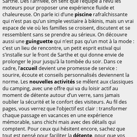
Sarthe. Dès l’arrivée, on sent que l’équipe a revu les
moteurs pour proposer une expérience fluide et
chaleureuse. On parle ici d’une
piscine
rafraîchissante
qui n’est pas qu’un simple vestiaire à bikinis, mais un vrai
espace de vie où les familles se croisent, discutent et se
ressemblent sans se prendre au sérieux. On découvre
aussi une
guinguette
qui n’est pas qu’un mot à la mode :
c’est un lieu de rencontre, un petit esprit estival qui
s’installe sur le front de Sarthe et qui donne envie de
prolonger le jour jusqu’à la tombée du soir. Dans ce
cadre, l’
accueil
devient une promesse de service :
sourire, écoute et conseils personnalisés deviennent la
norme. Les
nouvelles activités
se mêlent aux classiques
du camping, avec une offre qui va du loisir actif au
moment de détente autour d’un verre, sans jamais
oublier la sécurité et le confort des visiteurs. Au fil des
pages, vous verrez que l’objectif est clair : transformer
chaque passage en vacances en une expérience
mémorable, sans chichi mais avec des détails qui
comptent. Pour ceux qui hésitent encore, sachez que
tout est pensé pour faciliter la
détente
, pour que vos