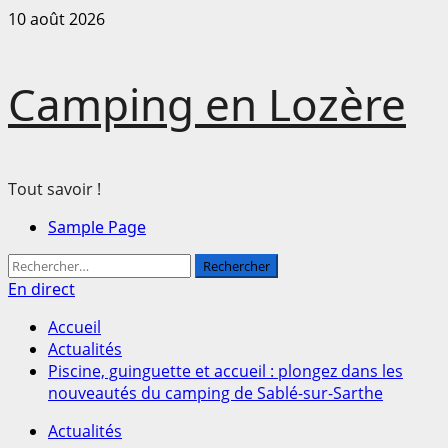
Aller
10 août 2026
au
contenu
Camping en Lozère
Tout savoir !
Menu
Sample Page
principal
Rechercher :
En direct
Accueil
Actualités
Piscine, guinguette et accueil : plongez dans les
nouveautés du camping de Sablé-sur-Sarthe
Actualités