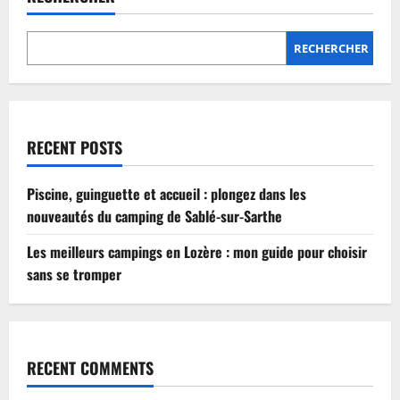
Lozère
:
mon
guide
RECHERCHER
pour
choisir
sans
se
tromper
RECENT POSTS
Piscine, guinguette et accueil : plongez dans les
nouveautés du camping de Sablé-sur-Sarthe
Les meilleurs campings en Lozère : mon guide pour choisir
sans se tromper
RECENT COMMENTS