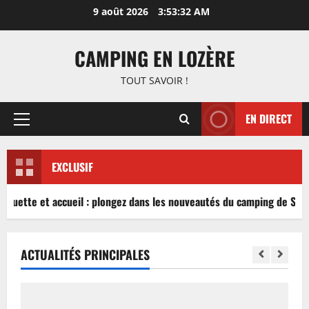
Aller
9 août 2026
3:53:32 AM
au
contenu
CAMPING EN LOZÈRE
TOUT SAVOIR !
EN DIRECT
Menu
principal
EXCLUSIF
nguette et accueil : plongez dans les nouveautés du camping de Sablé
ACTUALITÉS PRINCIPALES