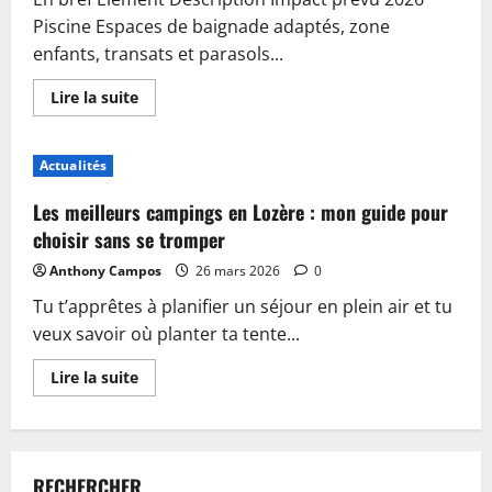
Piscine Espaces de baignade adaptés, zone
enfants, transats et parasols...
En
Lire la suite
savoir
plus
sur
Piscine,
Actualités
guinguette
et
accueil
Les meilleurs campings en Lozère : mon guide pour
:
plongez
choisir sans se tromper
dans
les
Anthony Campos
26 mars 2026
0
nouveautés
du
Tu t’apprêtes à planifier un séjour en plein air et tu
camping
de
veux savoir où planter ta tente...
Sablé-
sur-
Sarthe
En
Lire la suite
savoir
plus
sur
Les
meilleurs
campings
RECHERCHER
en