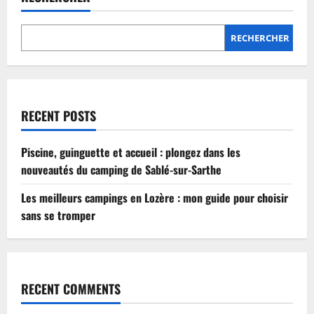
Lozère
:
mon
guide
RECHERCHER
pour
choisir
sans
se
tromper
RECENT POSTS
Piscine, guinguette et accueil : plongez dans les
nouveautés du camping de Sablé-sur-Sarthe
Les meilleurs campings en Lozère : mon guide pour choisir
sans se tromper
RECENT COMMENTS