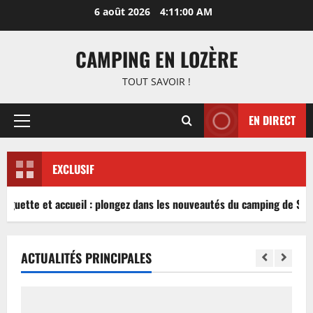
Aller
6 août 2026
4:11:00 AM
au
contenu
CAMPING EN LOZÈRE
TOUT SAVOIR !
EN DIRECT
Menu
principal
EXCLUSIF
inguette et accueil : plongez dans les nouveautés du camping de Sabl
ACTUALITÉS PRINCIPALES