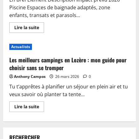
Piscine Espaces de baignade adaptés, zone
enfants, transats et parasols...
En
Lire la suite
savoir
plus
sur
Piscine,
Actualités
guinguette
et
accueil
Les meilleurs campings en Lozère : mon guide pour
:
plongez
choisir sans se tromper
dans
les
Anthony Campos
26 mars 2026
0
nouveautés
du
Tu t’apprêtes à planifier un séjour en plein air et tu
camping
de
veux savoir où planter ta tente...
Sablé-
sur-
Sarthe
En
Lire la suite
savoir
plus
sur
Les
meilleurs
campings
RECHERCHER
en