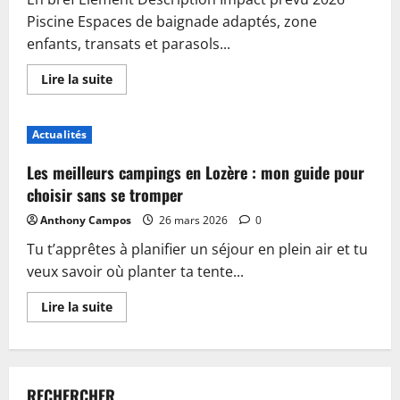
Piscine Espaces de baignade adaptés, zone
enfants, transats et parasols...
En
Lire la suite
savoir
plus
sur
Piscine,
Actualités
guinguette
et
accueil
Les meilleurs campings en Lozère : mon guide pour
:
plongez
choisir sans se tromper
dans
les
Anthony Campos
26 mars 2026
0
nouveautés
du
Tu t’apprêtes à planifier un séjour en plein air et tu
camping
de
veux savoir où planter ta tente...
Sablé-
sur-
Sarthe
En
Lire la suite
savoir
plus
sur
Les
meilleurs
campings
RECHERCHER
en