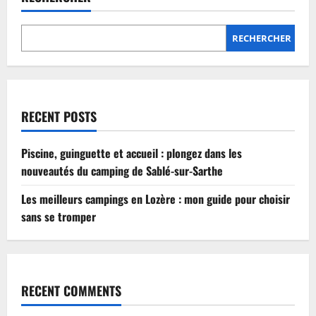
Lozère
:
mon
guide
RECHERCHER
pour
choisir
sans
se
tromper
RECENT POSTS
Piscine, guinguette et accueil : plongez dans les
nouveautés du camping de Sablé-sur-Sarthe
Les meilleurs campings en Lozère : mon guide pour choisir
sans se tromper
RECENT COMMENTS