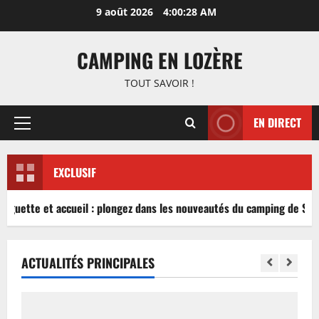
Aller
9 août 2026
4:00:29 AM
au
contenu
CAMPING EN LOZÈRE
TOUT SAVOIR !
EN DIRECT
Menu
principal
EXCLUSIF
inguette et accueil : plongez dans les nouveautés du camping de Sabl
ACTUALITÉS PRINCIPALES