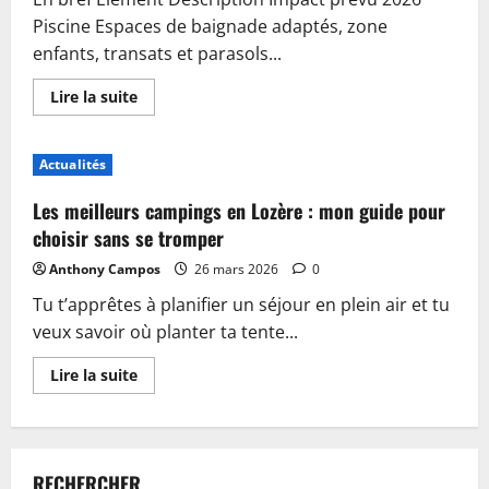
Piscine Espaces de baignade adaptés, zone
enfants, transats et parasols...
En
Lire la suite
savoir
plus
sur
Piscine,
Actualités
guinguette
et
accueil
Les meilleurs campings en Lozère : mon guide pour
:
plongez
choisir sans se tromper
dans
les
Anthony Campos
26 mars 2026
0
nouveautés
du
Tu t’apprêtes à planifier un séjour en plein air et tu
camping
de
veux savoir où planter ta tente...
Sablé-
sur-
Sarthe
En
Lire la suite
savoir
plus
sur
Les
meilleurs
campings
RECHERCHER
en