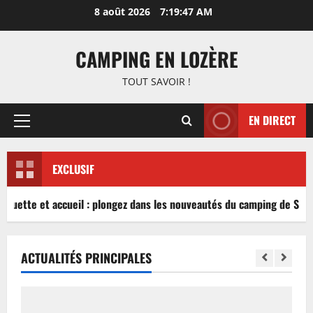
Aller
8 août 2026
7:19:48 AM
au
contenu
CAMPING EN LOZÈRE
TOUT SAVOIR !
EN DIRECT
Menu
principal
EXCLUSIF
nguette et accueil : plongez dans les nouveautés du camping de Sablé
ACTUALITÉS PRINCIPALES