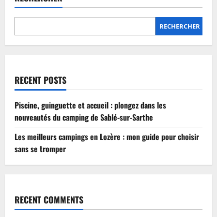
Lozère
:
mon
guide
RECHERCHER
pour
choisir
sans
se
tromper
RECENT POSTS
Piscine, guinguette et accueil : plongez dans les
nouveautés du camping de Sablé-sur-Sarthe
Les meilleurs campings en Lozère : mon guide pour choisir
sans se tromper
RECENT COMMENTS