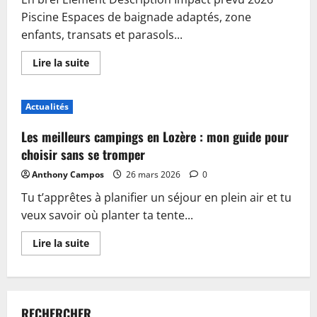
Piscine Espaces de baignade adaptés, zone
enfants, transats et parasols...
En
Lire la suite
savoir
plus
sur
Piscine,
Actualités
guinguette
et
accueil
Les meilleurs campings en Lozère : mon guide pour
:
plongez
choisir sans se tromper
dans
les
Anthony Campos
26 mars 2026
0
nouveautés
du
Tu t’apprêtes à planifier un séjour en plein air et tu
camping
de
veux savoir où planter ta tente...
Sablé-
sur-
Sarthe
En
Lire la suite
savoir
plus
sur
Les
meilleurs
campings
RECHERCHER
en