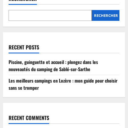
Lozère
:
mon
guide
RECHERCHER
pour
choisir
sans
se
tromper
RECENT POSTS
Piscine, guinguette et accueil : plongez dans les
nouveautés du camping de Sablé-sur-Sarthe
Les meilleurs campings en Lozère : mon guide pour choisir
sans se tromper
RECENT COMMENTS