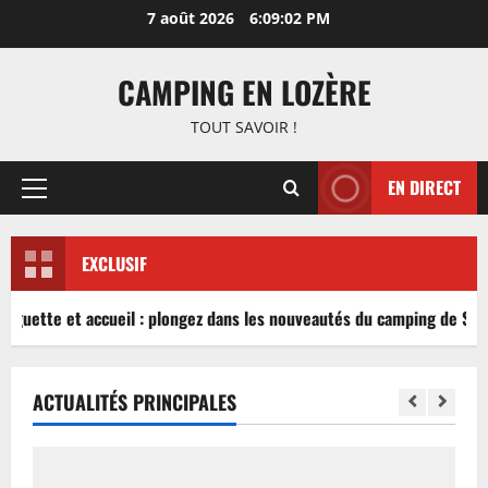
Aller
7 août 2026
6:09:03 PM
au
contenu
CAMPING EN LOZÈRE
TOUT SAVOIR !
EN DIRECT
Menu
principal
EXCLUSIF
inguette et accueil : plongez dans les nouveautés du camping de Sabl
ACTUALITÉS PRINCIPALES