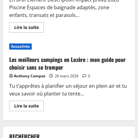
Piscine Espaces de baignade adaptés, zone
enfants, transats et parasols...
En
Lire la suite
savoir
plus
sur
Piscine,
Actualités
guinguette
et
accueil
Les meilleurs campings en Lozère : mon guide pour
:
plongez
choisir sans se tromper
dans
les
Anthony Campos
26 mars 2026
0
nouveautés
du
Tu t’apprêtes à planifier un séjour en plein air et tu
camping
de
veux savoir où planter ta tente...
Sablé-
sur-
Sarthe
En
Lire la suite
savoir
plus
sur
Les
meilleurs
campings
RECHERCHER
en