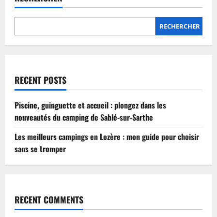
Lozère
:
mon
guide
RECHERCHER
pour
choisir
sans
se
tromper
RECENT POSTS
Piscine, guinguette et accueil : plongez dans les
nouveautés du camping de Sablé-sur-Sarthe
Les meilleurs campings en Lozère : mon guide pour choisir
sans se tromper
RECENT COMMENTS