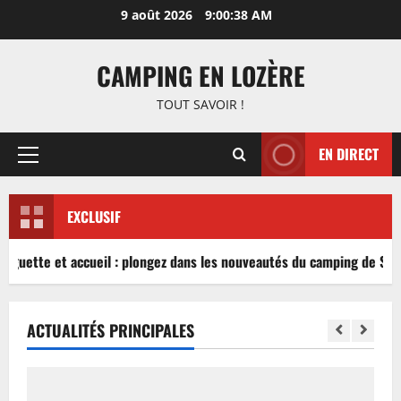
Aller
9 août 2026
9:00:38 AM
au
contenu
CAMPING EN LOZÈRE
TOUT SAVOIR !
EN DIRECT
Menu
principal
EXCLUSIF
inguette et accueil : plongez dans les nouveautés du camping de Sabl
ACTUALITÉS PRINCIPALES