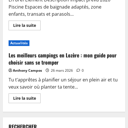
Piscine Espaces de baignade adaptés, zone
enfants, transats et parasols...
En
Lire la suite
savoir
plus
sur
Piscine,
Actualités
guinguette
et
accueil
Les meilleurs campings en Lozère : mon guide pour
:
plongez
choisir sans se tromper
dans
les
Anthony Campos
26 mars 2026
0
nouveautés
du
Tu t’apprêtes à planifier un séjour en plein air et tu
camping
de
veux savoir où planter ta tente...
Sablé-
sur-
Sarthe
En
Lire la suite
savoir
plus
sur
Les
meilleurs
campings
RECHERCHER
en