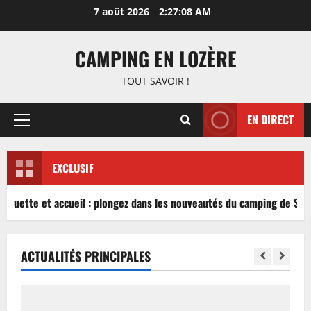
Aller
7 août 2026
2:27:08 AM
au
contenu
CAMPING EN LOZÈRE
TOUT SAVOIR !
EN DIRECT
Menu
principal
EXCLUSIF
inguette et accueil : plongez dans les nouveautés du camping de Sabl
ACTUALITÉS PRINCIPALES