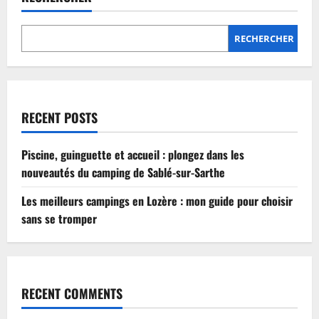
Lozère
:
mon
guide
RECHERCHER
pour
choisir
sans
se
tromper
RECENT POSTS
Piscine, guinguette et accueil : plongez dans les
nouveautés du camping de Sablé-sur-Sarthe
Les meilleurs campings en Lozère : mon guide pour choisir
sans se tromper
RECENT COMMENTS