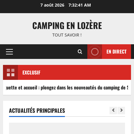
Aller
7 août 2026
7:32:41 AM
au
contenu
CAMPING EN LOZÈRE
TOUT SAVOIR !
EN DIRECT
Menu
principal
EXCLUSIF
inguette et accueil : plongez dans les nouveautés du camping de Sabl
ACTUALITÉS PRINCIPALES