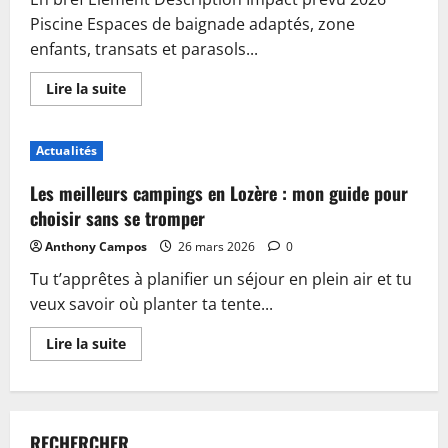
Piscine Espaces de baignade adaptés, zone
enfants, transats et parasols...
En
Lire la suite
savoir
plus
sur
Piscine,
Actualités
guinguette
et
accueil
Les meilleurs campings en Lozère : mon guide pour
:
plongez
choisir sans se tromper
dans
les
Anthony Campos
26 mars 2026
0
nouveautés
du
Tu t’apprêtes à planifier un séjour en plein air et tu
camping
de
veux savoir où planter ta tente...
Sablé-
sur-
Sarthe
En
Lire la suite
savoir
plus
sur
Les
meilleurs
campings
RECHERCHER
en