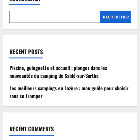
Lozère
:
mon
guide
RECHERCHER
pour
choisir
sans
se
tromper
RECENT POSTS
Piscine, guinguette et accueil : plongez dans les
nouveautés du camping de Sablé-sur-Sarthe
Les meilleurs campings en Lozère : mon guide pour choisir
sans se tromper
RECENT COMMENTS