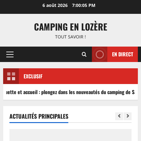
Aller
6 août 2026
7:00:05 PM
au
contenu
CAMPING EN LOZÈRE
TOUT SAVOIR !
EN DIRECT
Menu
principal
EXCLUSIF
nguette et accueil : plongez dans les nouveautés du camping de Sablé
ACTUALITÉS PRINCIPALES