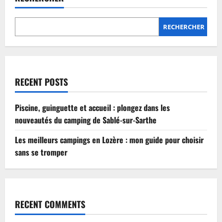
Lozère
:
mon
guide
RECHERCHER
pour
choisir
sans
se
tromper
RECENT POSTS
Piscine, guinguette et accueil : plongez dans les
nouveautés du camping de Sablé-sur-Sarthe
Les meilleurs campings en Lozère : mon guide pour choisir
sans se tromper
RECENT COMMENTS