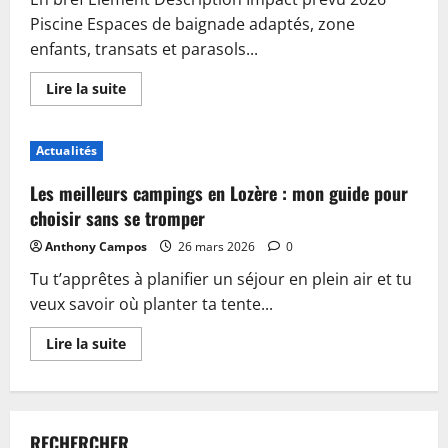
Piscine Espaces de baignade adaptés, zone
enfants, transats et parasols...
En
Lire la suite
savoir
plus
sur
Piscine,
Actualités
guinguette
et
accueil
Les meilleurs campings en Lozère : mon guide pour
:
plongez
choisir sans se tromper
dans
les
Anthony Campos
26 mars 2026
0
nouveautés
du
Tu t’apprêtes à planifier un séjour en plein air et tu
camping
de
veux savoir où planter ta tente...
Sablé-
sur-
Sarthe
En
Lire la suite
savoir
plus
sur
Les
meilleurs
campings
RECHERCHER
en