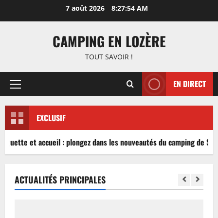
Aller
7 août 2026
8:27:55 AM
au
contenu
CAMPING EN LOZÈRE
TOUT SAVOIR !
EN DIRECT
Menu
principal
EXCLUSIF
inguette et accueil : plongez dans les nouveautés du camping de Sabl
ACTUALITÉS PRINCIPALES