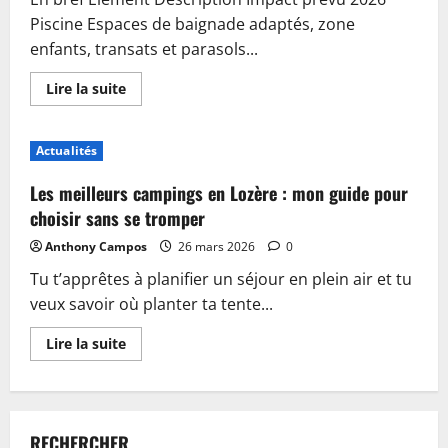
Piscine Espaces de baignade adaptés, zone
enfants, transats et parasols...
En
Lire la suite
savoir
plus
sur
Piscine,
Actualités
guinguette
et
accueil
Les meilleurs campings en Lozère : mon guide pour
:
plongez
choisir sans se tromper
dans
les
Anthony Campos
26 mars 2026
0
nouveautés
du
Tu t’apprêtes à planifier un séjour en plein air et tu
camping
de
veux savoir où planter ta tente...
Sablé-
sur-
Sarthe
En
Lire la suite
savoir
plus
sur
Les
meilleurs
campings
RECHERCHER
en