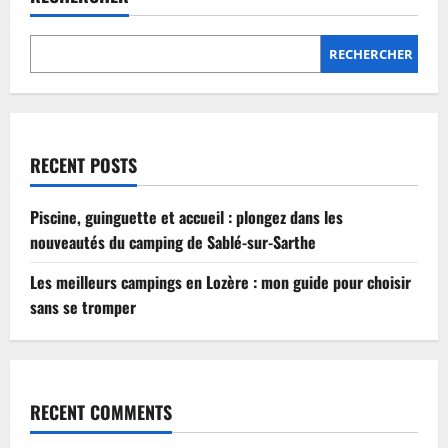
Lozère
:
mon
guide
RECHERCHER
pour
choisir
sans
se
tromper
RECENT POSTS
Piscine, guinguette et accueil : plongez dans les
nouveautés du camping de Sablé-sur-Sarthe
Les meilleurs campings en Lozère : mon guide pour choisir
sans se tromper
RECENT COMMENTS