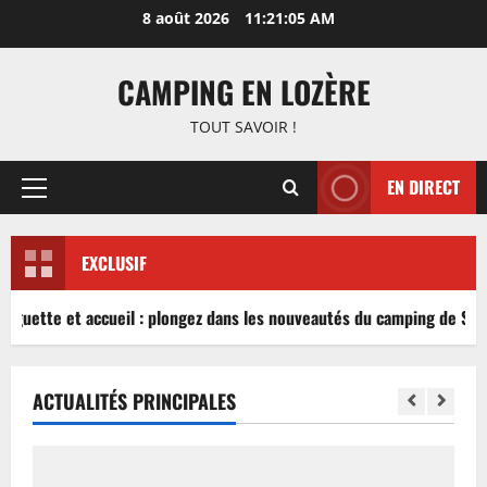
Aller
8 août 2026
11:21:05 AM
au
contenu
CAMPING EN LOZÈRE
TOUT SAVOIR !
EN DIRECT
Menu
principal
EXCLUSIF
inguette et accueil : plongez dans les nouveautés du camping de Sabl
ACTUALITÉS PRINCIPALES