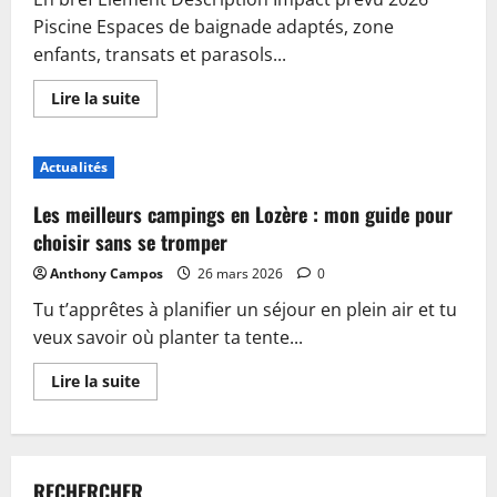
Piscine Espaces de baignade adaptés, zone
enfants, transats et parasols...
En
Lire la suite
savoir
plus
sur
Piscine,
Actualités
guinguette
et
accueil
Les meilleurs campings en Lozère : mon guide pour
:
plongez
choisir sans se tromper
dans
les
Anthony Campos
26 mars 2026
0
nouveautés
du
Tu t’apprêtes à planifier un séjour en plein air et tu
camping
de
veux savoir où planter ta tente...
Sablé-
sur-
Sarthe
En
Lire la suite
savoir
plus
sur
Les
meilleurs
campings
RECHERCHER
en