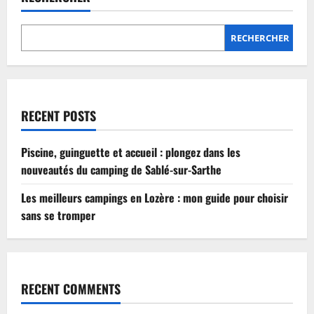
Lozère
:
mon
guide
RECHERCHER
pour
choisir
sans
se
tromper
RECENT POSTS
Piscine, guinguette et accueil : plongez dans les
nouveautés du camping de Sablé-sur-Sarthe
Les meilleurs campings en Lozère : mon guide pour choisir
sans se tromper
RECENT COMMENTS