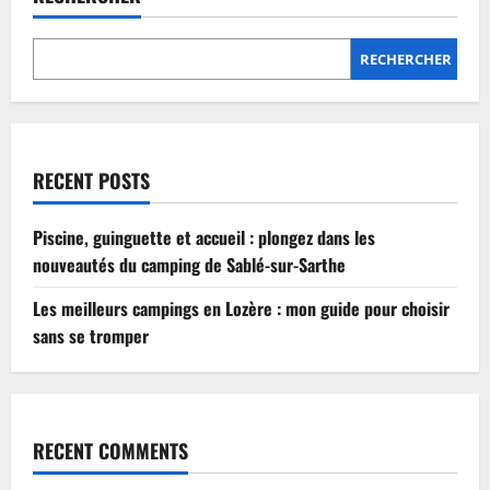
Lozère
:
mon
guide
RECHERCHER
pour
choisir
sans
se
tromper
RECENT POSTS
Piscine, guinguette et accueil : plongez dans les
nouveautés du camping de Sablé-sur-Sarthe
Les meilleurs campings en Lozère : mon guide pour choisir
sans se tromper
RECENT COMMENTS