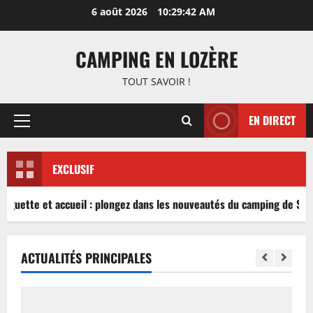
Aller
6 août 2026
10:29:42 AM
au
contenu
CAMPING EN LOZÈRE
TOUT SAVOIR !
EN DIRECT
Menu
principal
EXCLUSIF
inguette et accueil : plongez dans les nouveautés du camping de Sabl
ACTUALITÉS PRINCIPALES