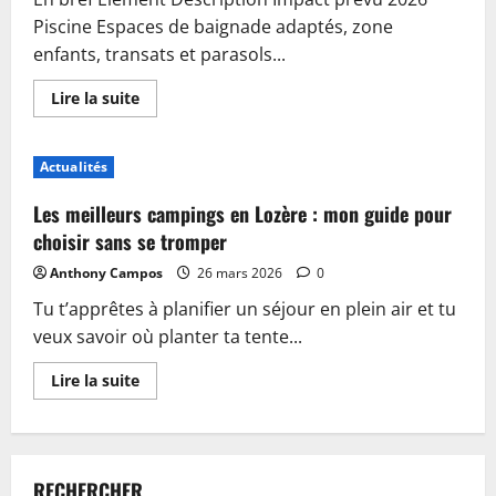
Piscine Espaces de baignade adaptés, zone
enfants, transats et parasols...
En
Lire la suite
savoir
plus
sur
Piscine,
Actualités
guinguette
et
accueil
Les meilleurs campings en Lozère : mon guide pour
:
plongez
choisir sans se tromper
dans
les
Anthony Campos
26 mars 2026
0
nouveautés
du
Tu t’apprêtes à planifier un séjour en plein air et tu
camping
de
veux savoir où planter ta tente...
Sablé-
sur-
Sarthe
En
Lire la suite
savoir
plus
sur
Les
meilleurs
campings
RECHERCHER
en