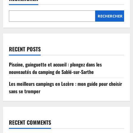
Lozère
:
mon
guide
RECHERCHER
pour
choisir
sans
se
tromper
RECENT POSTS
Piscine, guinguette et accueil : plongez dans les
nouveautés du camping de Sablé-sur-Sarthe
Les meilleurs campings en Lozère : mon guide pour choisir
sans se tromper
RECENT COMMENTS