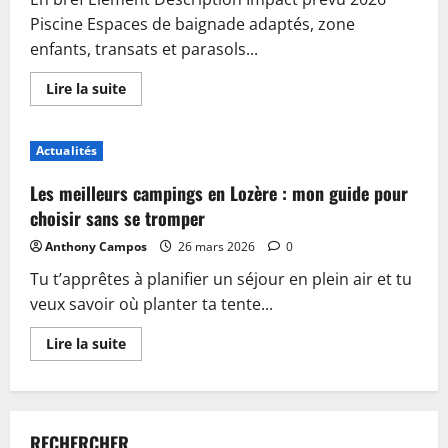
Piscine Espaces de baignade adaptés, zone
enfants, transats et parasols...
En
Lire la suite
savoir
plus
sur
Piscine,
Actualités
guinguette
et
accueil
Les meilleurs campings en Lozère : mon guide pour
:
plongez
choisir sans se tromper
dans
les
Anthony Campos
26 mars 2026
0
nouveautés
du
Tu t’apprêtes à planifier un séjour en plein air et tu
camping
de
veux savoir où planter ta tente...
Sablé-
sur-
Sarthe
En
Lire la suite
savoir
plus
sur
Les
meilleurs
campings
RECHERCHER
en