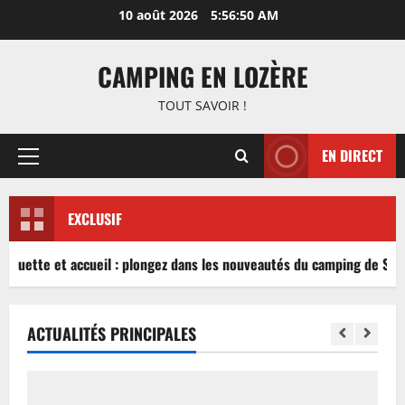
Aller
10 août 2026
5:56:50 AM
au
contenu
CAMPING EN LOZÈRE
TOUT SAVOIR !
EN DIRECT
Menu
principal
EXCLUSIF
inguette et accueil : plongez dans les nouveautés du camping de Sabl
ACTUALITÉS PRINCIPALES