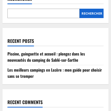
Lozère
:
mon
guide
RECHERCHER
pour
choisir
sans
se
tromper
RECENT POSTS
Piscine, guinguette et accueil : plongez dans les
nouveautés du camping de Sablé-sur-Sarthe
Les meilleurs campings en Lozère : mon guide pour choisir
sans se tromper
RECENT COMMENTS