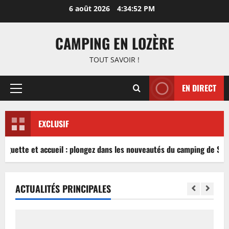
Aller
6 août 2026
4:34:53 PM
au
contenu
CAMPING EN LOZÈRE
TOUT SAVOIR !
EN DIRECT
Menu
principal
EXCLUSIF
inguette et accueil : plongez dans les nouveautés du camping de Sabl
ACTUALITÉS PRINCIPALES