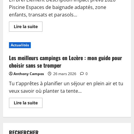
Piscine Espaces de baignade adaptés, zone
enfants, transats et parasols...
En
Lire la suite
savoir
plus
sur
Piscine,
Actualités
guinguette
et
accueil
Les meilleurs campings en Lozère : mon guide pour
:
plongez
choisir sans se tromper
dans
les
Anthony Campos
26 mars 2026
0
nouveautés
du
Tu t’apprêtes à planifier un séjour en plein air et tu
camping
de
veux savoir où planter ta tente...
Sablé-
sur-
Sarthe
En
Lire la suite
savoir
plus
sur
Les
meilleurs
campings
RECHERCHER
en