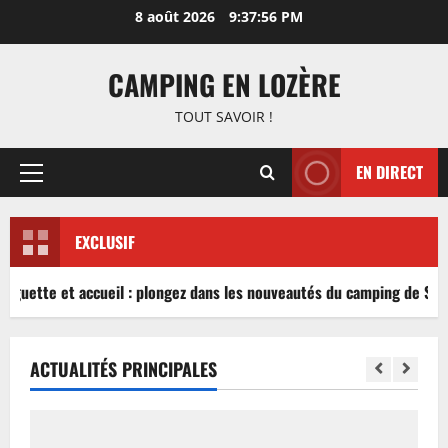
Aller
8 août 2026
9:37:56 PM
au
contenu
CAMPING EN LOZÈRE
TOUT SAVOIR !
EN DIRECT
Menu
principal
EXCLUSIF
inguette et accueil : plongez dans les nouveautés du camping de Sabl
ACTUALITÉS PRINCIPALES