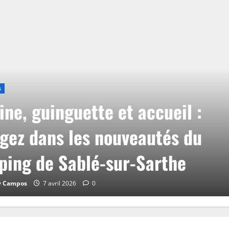
s
ine, guinguette et accueil :
gez dans les nouveautés du
ing de Sablé-sur-Sarthe
y Campos
7 avril 2026
0