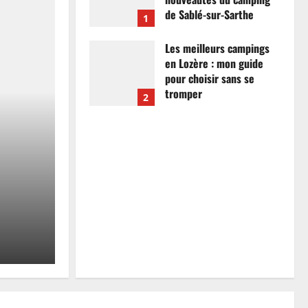
de Sablé-sur-Sarthe
1
7 avril 2026
0
Les meilleurs campings
en Lozère : mon guide
pour choisir sans se
tromper
2
26 mars 2026
0
Actualités
Les meilleurs campings
mon guide pour choisir
tromper
Anthony Campos
26 mars 2026
0