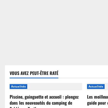
sans
se
tromper
VOUS AVEZ PEUT-ÊTRE RATÉ
Actualités
Actualités
Piscine, guinguette et accueil : plongez
Les meilleu
dans les nouveautés du camping de
guide pour 