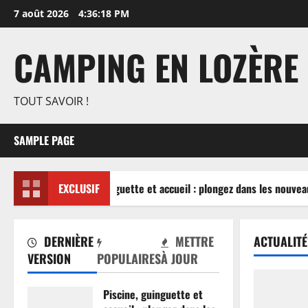
Aller
7 août 2026
4:36:19 PM
au
contenu
CAMPING EN LOZÈRE
TOUT SAVOIR !
SAMPLE PAGE
Piscine, guinguette et accueil : plongez dans les nouveau
EXCLUSIF
DERNIÈRE
METTRE
ACTUALITÉ
VERSION
POPULAIRES
À JOUR
Piscine, guinguette et