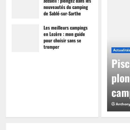
accueil : plongez dans les
nouveautés du camping
de Sablé-sur-Sarthe
7 avril 2026
0
Les meilleurs campings
en Lozère : mon guide
pour choisir sans se
tromper
Actualité
26 mars 2026
0
mpings en Lozère :
Pisc
hoisir sans se
plon
camp
0
Anthon