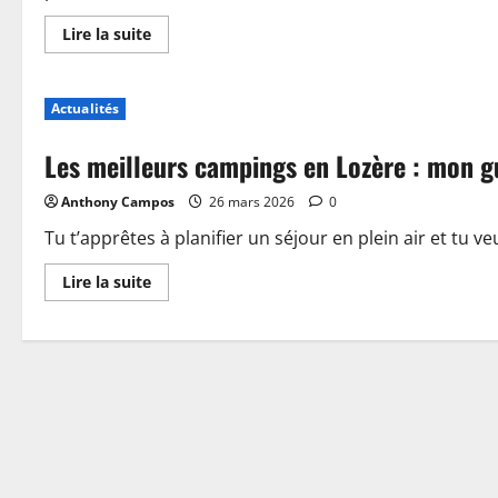
En
Lire la suite
savoir
plus
sur
Piscine,
Actualités
guinguette
et
accueil
Les meilleurs campings en Lozère : mon g
:
plongez
dans
Anthony Campos
26 mars 2026
0
les
nouveautés
du
Tu t’apprêtes à planifier un séjour en plein air et tu ve
camping
de
En
Lire la suite
Sablé-
savoir
sur-
plus
Sarthe
sur
Les
meilleurs
campings
en
Lozère
:
mon
guide
pour
choisir