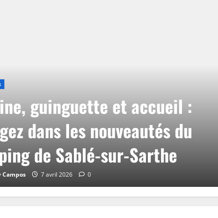
s
ine, guinguette et accueil :
gez dans les nouveautés du
ing de Sablé-sur-Sarthe
y Campos
7 avril 2026
0