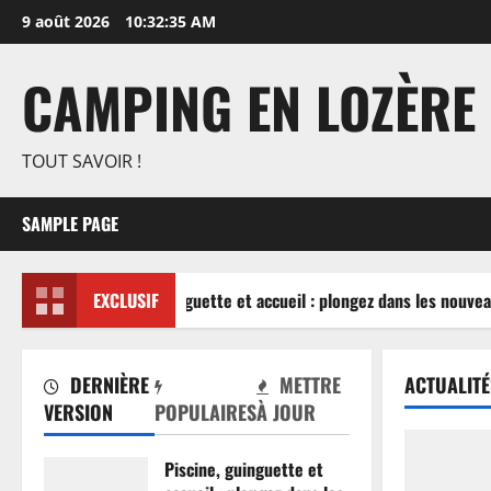
Aller
9 août 2026
10:32:35 AM
au
contenu
CAMPING EN LOZÈRE
TOUT SAVOIR !
SAMPLE PAGE
Piscine, guinguette et accueil : plongez dans les nouvea
EXCLUSIF
DERNIÈRE
METTRE
ACTUALITÉ
VERSION
POPULAIRES
À JOUR
Piscine, guinguette et