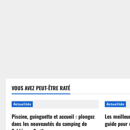
sans
se
tromper
VOUS AVEZ PEUT-ÊTRE RATÉ
Actualités
Actualités
Piscine, guinguette et accueil : plongez
Les meilleu
dans les nouveautés du camping de
guide pour 