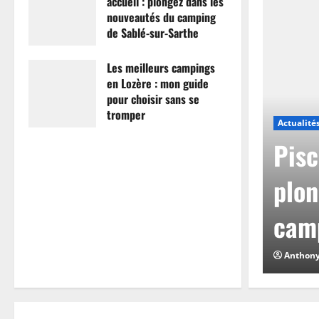
accueil : plongez dans les
nouveautés du camping
de Sablé-sur-Sarthe
7 avril 2026
0
Les meilleurs campings
en Lozère : mon guide
pour choisir sans se
tromper
Actualité
26 mars 2026
0
mpings en Lozère :
Pisc
hoisir sans se
plon
camp
0
Anthon