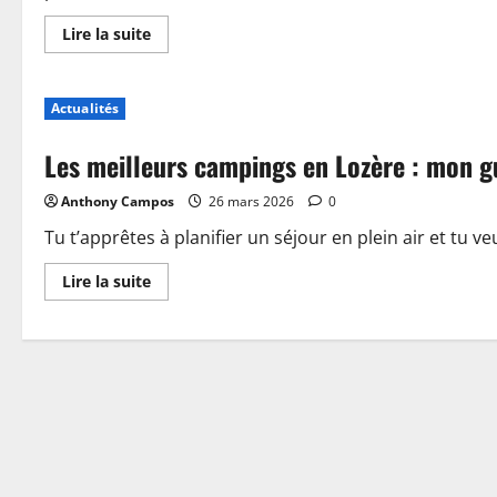
En
Lire la suite
savoir
plus
sur
Piscine,
Actualités
guinguette
et
accueil
Les meilleurs campings en Lozère : mon g
:
plongez
dans
Anthony Campos
26 mars 2026
0
les
nouveautés
du
Tu t’apprêtes à planifier un séjour en plein air et tu ve
camping
de
En
Lire la suite
Sablé-
savoir
sur-
plus
Sarthe
sur
Les
meilleurs
campings
en
Lozère
:
mon
guide
pour
choisir