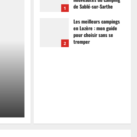
de Sablé-sur-Sarthe
1
7 avril 2026
0
Les meilleurs campings
en Lozère : mon guide
pour choisir sans se
tromper
2
26 mars 2026
0
Actualités
Les meilleurs campings
mon guide pour choisir
tromper
Anthony Campos
26 mars 2026
0