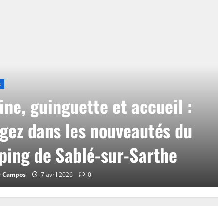
s
ine, guinguette et accueil :
gez dans les nouveautés du
ing de Sablé-sur-Sarthe
y Campos
7 avril 2026
0