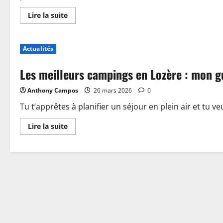
En
Lire la suite
savoir
plus
sur
Piscine,
Actualités
guinguette
et
accueil
Les meilleurs campings en Lozère : mon g
:
plongez
dans
Anthony Campos
26 mars 2026
0
les
nouveautés
du
Tu t’apprêtes à planifier un séjour en plein air et tu ve
camping
de
En
Lire la suite
Sablé-
savoir
sur-
plus
Sarthe
sur
Les
meilleurs
campings
en
Lozère
:
mon
guide
pour
choisir