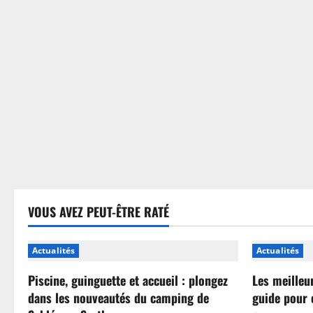
sans
se
tromper
VOUS AVEZ PEUT-ÊTRE RATÉ
Actualités
Actualités
Piscine, guinguette et accueil : plongez
Les meilleu
dans les nouveautés du camping de
guide pour 