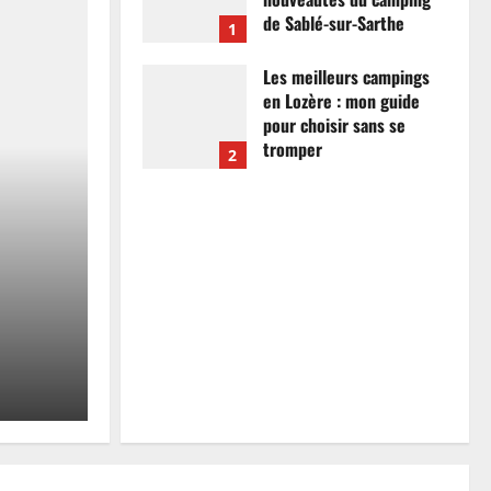
de Sablé-sur-Sarthe
1
7 avril 2026
0
Les meilleurs campings
en Lozère : mon guide
pour choisir sans se
tromper
2
26 mars 2026
0
Actualités
Les meilleurs campings
mon guide pour choisir
tromper
Anthony Campos
26 mars 2026
0