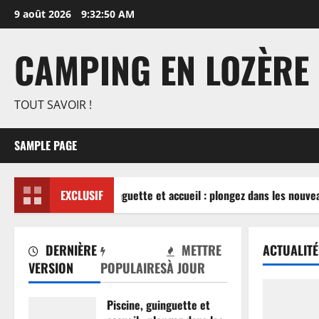
Aller
9 août 2026
9:32:51 AM
au
contenu
CAMPING EN LOZÈRE
TOUT SAVOIR !
SAMPLE PAGE
Piscine, guinguette et accueil : plongez dans les nouvea
EXCLUSIF
DERNIÈRE
METTRE
ACTUALITÉ
VERSION
POPULAIRES
À JOUR
Piscine, guinguette et