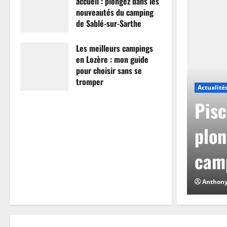
accueil : plongez dans les
nouveautés du camping
de Sablé-sur-Sarthe
7 avril 2026
0
Les meilleurs campings
en Lozère : mon guide
pour choisir sans se
tromper
Actualité
26 mars 2026
0
mpings en Lozère :
Pisc
hoisir sans se
plon
camp
0
Anthon