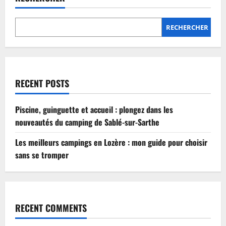
Lozère
:
mon
guide
RECHERCHER
pour
choisir
sans
se
tromper
RECENT POSTS
Piscine, guinguette et accueil : plongez dans les
nouveautés du camping de Sablé-sur-Sarthe
Les meilleurs campings en Lozère : mon guide pour choisir
sans se tromper
RECENT COMMENTS