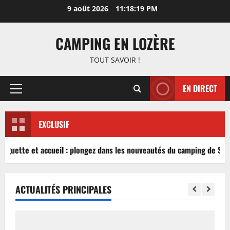
Aller
9 août 2026
11:18:19 PM
au
contenu
CAMPING EN LOZÈRE
TOUT SAVOIR !
EN DIRECT
Menu
principal
EXCLUSIF
inguette et accueil : plongez dans les nouveautés du camping de Sabl
ACTUALITÉS PRINCIPALES