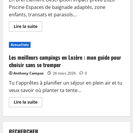
Piscine Espaces de baignade adaptés, zone
enfants, transats et parasols...
En
Lire la suite
savoir
plus
sur
Piscine,
Actualités
guinguette
et
accueil
Les meilleurs campings en Lozère : mon guide pour
:
plongez
choisir sans se tromper
dans
les
Anthony Campos
26 mars 2026
0
nouveautés
du
Tu t’apprêtes à planifier un séjour en plein air et tu
camping
de
veux savoir où planter ta tente...
Sablé-
sur-
Sarthe
En
Lire la suite
savoir
plus
sur
Les
meilleurs
campings
RECHERCHER
en